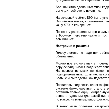
для данного места и времени. Воз
Большинство сделанных мной кадр
выглядит всё очень прилично.
На вечерней съёмке ISO было уже 
Эти тёмные места, к сожалению, 
как у S70, в камере нет.
По тексту расставлены оригиналь
в Форумах: чего мне нужно и что л
вам или нет.
Настройки и режимы
Голову ломать не надо при съёмк
обозначены.
Можно претензию заявить: почему
пару секунд бывает подвисает аппа
На первом вспышки не было, на
подтормаживание. Есть места со 
больше и выглядели, как издевате
Появилась подсветка объекта фок
системе фокусирования стало 9 з
оставить только одну центральную
соврать, удобным для самой сист
по макро: на минимальном фокусно
В меню есть полезная настройка