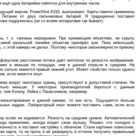
 ещё одна батарейка-таблетка для внутренних часов.
ыдущей версии, PowerShot A310, выигрывают. Карты памяти применены
 Питание от двух пальчиковых батарей. Я традиционно поставил
оже подружилась (не со всеми аппаратами так бывает).
ы, т. к. связаны неразрывно. При хромающем объективе, не скрыть
 самой начальной линейке объектив приобрёл зум. Пока небольшой,
ь, с этой камеры не делал. Поэтому некоторые закономерности привожу
окусном расстоянии оптика даёт неплохое по резкости изображение.
ниже и меньше по площади, чем в данной отрасли в среднем. На
о сильно мажется правый нижний угол. Может свойство только одного
ом, если имеется опыт.
нева вокруг некоторых границ, присутствуют в допустимой степени. Не
льно меньше. У некоторых производителей бороться с данным
 чем Кэнону. Лейка с Панасоником, например.
 виньетирования в данной камере, то оно есть. Ощущается больше
ьных кадрах. Лабораторный опыт можете поставить сами, если есть
ор особо не издевается. Резкость на среднем уровне. Автоматический
огда приемлемо, иногда играет свою музыку. Решает, что холодно и
лачность я поставил настройку с облачком. Стали картинки повеселее.
ая карта, то не прочь я её развернуть и оттенок получить правильный