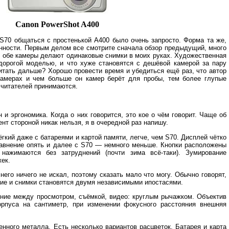
Canon PowerShot A400
S70 общаться с простенькой A400 было очень запросто. Форма та же,
бенности. Первым делом все смотрите сначала обзор предыдущий, много
р, обе камеры делают одинаковые снимки в моих руках. Художественная
 дорогой моделью, и что хуже становятся с дешёвой камерой за пару
читать дальше? Хорошо провести время и убедиться ещё раз, что автор
амерах и чем больше он камер берёт для пробы, тем более глупые
 читателей принимаются.
и эргономика. Когда о них говорится, это кое о чём говорит. Чаще об
ент стороной никак нельзя, я в очередной раз напишу.
кий даже с батареями и картой памяти, легче, чем S70. Дисплей чётко
равнение опять и далее с S70 — немного меньше. Кнопки расположены
нажимаются без затруднений (почти зима всё-таки). Зумирование
жек.
него ничего не искал, поэтому сказать мало что могу. Обычно говорят,
ние и снимки становятся двумя независимыми ипостасями.
ние между просмотром, съёмкой, видео: круглым рычажком. Объектив
орпуса на сантиметр, при изменении фокусного расстояния внешняя
нного металла. Есть несколько вариантов расцветок. Батарея и карта