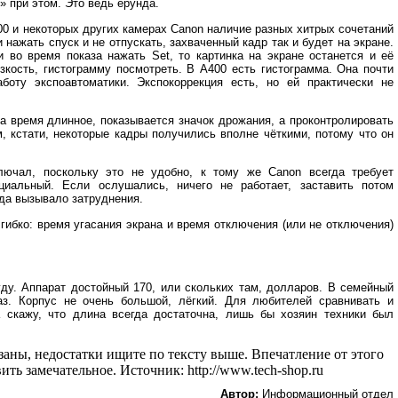
 при этом. Это ведь ерунда.
00 и некоторых других камерах Canon наличие разных хитрых сочетаний
нажать спуск и не отпускать, захваченный кадр так и будет на экране.
 во время показа нажать Set, то картинка на экране останется и её
зкость, гистограмму посмотреть. В A400 есть гистограмма. Она почти
боту экспоавтоматики. Экспокоррекция есть, но ей практически не
да время длинное, показывается значок дрожания, а проконтролировать
, кстати, некоторые кадры получились вполне чёткими, потому что он
ючал, поскольку это не удобно, к тому же Canon всегда требует
циальный. Если ослушались, ничего не работает, заставить потом
гда вызывало затруднения.
гибко: время угасания экрана и время отключения (или не отключения)
уду. Аппарат достойный 170, или скольких там, долларов. В семейный
з. Корпус не очень большой, лёгкий. Для любителей сравнивать и
 скажу, что длина всегда достаточна, лишь бы хозяин техники был
аны, недостатки ищите по тексту выше. Впечатление от этого
ить замечательное. 
Источник: http://www.tech-shop.ru
Автор:
Информационный отдел