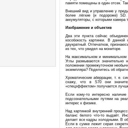
памяти помещены в один отсек. Там
Внешний вид и управление у пред
более лёгкие (и подороже) SD.
аккумуляторы, с которыми камера т
Изображение и объектив
Два эти пункта сейчас объединен
кособокость картинки. В данной
двукратный. Отпечатков, признаюс
из тех, что увидел на мониторе.
На максимальном и минимальном ф
Углы размываются значительно 
положении промежуточном необычн
экземпляра? Поделитесь об обратн
Хроматические аберрации, т. е. си
скажу, что в S70 они значите
«спецэффектом» получается лучше,
Если кому-то интересно наличие
подсознательными путями на реал
интерес к физике.
Над картинкой внутренний процесс
баланс белого что-то выдаёт. Ин
делает все кадры холодными. В об
Если в сумке лежит серая секретн