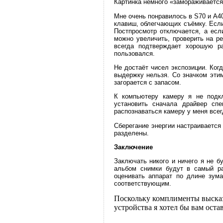
Картинка немного «замораживается»
Мне очень понравилось в S70 и A4
клавиш, облегчающих съёмку. Если 
Постпросмотр отключается, а если
можно увеличить, проверить на ре
всегда подтверждает хорошую ра
пользовался.
Не достаёт чисел экспозиции. Ког
выдержку нельзя. Со значком этим
загорается с запасом.
К компьютеру камеру я не подкл
установить сначала драйвер спе
распознаваться камеру у меня все
Сберегание энергии настраивается 
разделены.
Заключение
Заключать никого и ничего я не б
альбом снимки будут в самый ра
оценивать аппарат по длине зума
соответствующим.
Поскольку комплименты высказ
устройства я хотел бы вам остав