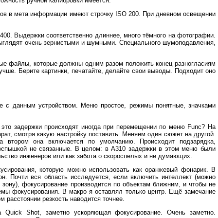
можность ручной калибровки имеется.
ов в мета информации имеют строчку ISO 200. При дневном освещении
400. Выдержки соответственно длиннее, много тёмного на фотографии.
выглядят очень зернистыми и шумными. Специального шумоподавления,
ные файлы, которые должны одним разом положить конец разногласиям
учше. Берите картинки, печатайте, делайте свои выводы. Подходит оно
е с данным устройством. Меню простое, режимы понятные, значками
 это задержки происходят иногда при перемещении по меню Func? На
рат, смотря какую настройку поставить. Меняем один сюжет на другой.
 втором она включается по умолчанию. Происходит подзарядка,
вспышкой не связанные. В целом: в А310 задержки в этом меню были
льство инженеров или как забота о скороспелых и не думающих.
усирования, которую можно использовать как оранжевый фонарик. В
он. Почти вся область исследуется, если включить интеллект (можно
 зону), фокусирование производится по объектам ближним, и чтобы не
емы фокусирования. В макро я оставлял только центр. Ещё замечание
м расстоянии резкость наводится точнее.
 Quick Shot, заметно ускоряющая фокусирование. Очень заметно.