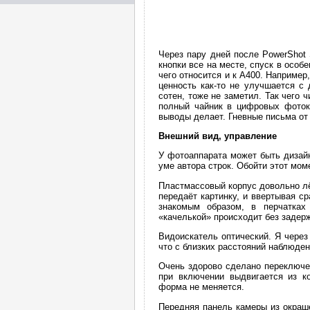
Через пару дней после PowerShot 
кнопки все на месте, спуск в осо
чего относится и к А400. Наприме
ценность как-то не улучшается с
сотен, тоже не заметил. Так чего 
полный чайник в цифровых фоток
выводы делает. Гневные письма  от
Внешний вид, управление
У фотоаппарата может быть дизайн 
уме автора строк. Обойти этот мом
Пластмассовый корпус довольно лёг
передаёт картинку, и ввертывая с
знакомым образом, в перчатках 
«качелькой» происходит без задер
Видоискатель оптический. Я через 
что с близких расстояний наблюде
Очень здорово сделано переключе
при включении выдвигается из к
форма не меняется.
Передняя панель камеры из окраше