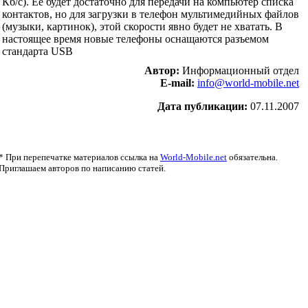
Кб/с). Ее будет достаточно для передачи на компьютер списка
контактов, но для загрузки в телефон мультимедийных файлов
(музыки, картинок), этой скорости явно будет не хватать. В
настоящее время новые телефоны оснащаются разъемом
стандарта USB
Автор:
Информационный отдел
E-mail:
info@world-mobile.net
Дата публикации:
07.11.2007
* При перепечатке материалов ссылка на
World-Mobile.net
обязательна.
Приглашаем авторов по написанию статей.