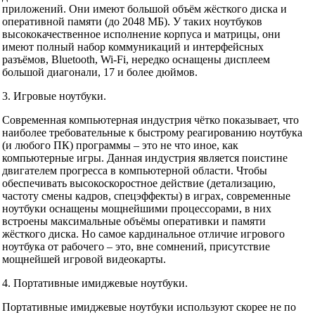
приложений. Они имеют большой объём жёсткого диска и
оперативной памяти (до 2048 МБ). У таких ноутбуков
высококачественное исполнение корпуса и матрицы, они
имеют полный набор коммуникаций и интерфейсных
разъёмов, Bluetooth, Wi-Fi, нередко оснащены дисплеем
большой диагонали, 17 и более дюймов.
3. Игровые ноутбуки.
Современная компьютерная индустрия чётко показывает, что
наиболее требовательные к быстрому реагированию ноутбука
(и любого ПК) программы – это не что иное, как
компьютерные игры. Данная индустрия является поистине
двигателем прогресса в компьютерной области. Чтобы
обеспечивать высокоскоростное действие (детализацию,
частоту смены кадров, спецэффекты) в играх, современные
ноутбуки оснащены мощнейшими процессорами, в них
встроены максимальные объёмы оперативки и памяти
жёсткого диска. Но самое кардинальное отличие игрового
ноутбука от рабочего – это, вне сомнений, присутствие
мощнейшей игровой видеокарты.
4. Портативные имиджевые ноутбуки.
Портативные имиджевые ноутбуки используют скорее не по