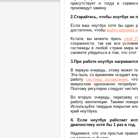
присутствует и тогда в сервис
произведут замену.
2.Старайтесь, чтобы ноутбук не 
Если ваш ноутбук хотя бы один р
достаточно, чтобы
выйти матрице и
Кстати, вы можете брать
свой П
сохранности, так как все услови
гостиницы в любой стране мира м
сможете убедиться в том, что этот
3.При работе ноутбук нагреваетс
В первую очередь, этому может по
Эта пыль со временем оседает вну
работу
системы охлаждения
, чт
микросхем однозначно потребуе
Поэтому регулярно следует чистит
Во вторую очередь, перегреву с
работу вентиляции. Такими повер
Используйте твердые покрытия или
край ноутбука.
4. Если ноутбук работает ис
диагностику хотя бы 1 раз в год.
Надеемся, что эти простые правил
на длительный срок.