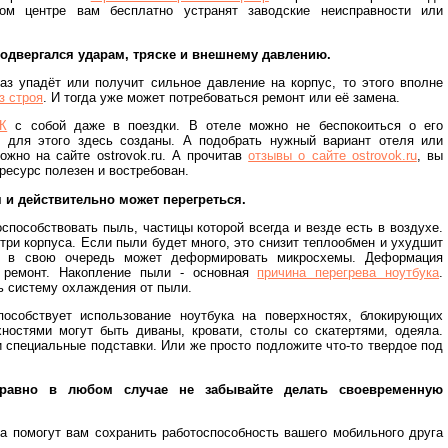
ном центре вам бесплатно устранят заводские неисправности или
подвергался ударам, тряске и внешнему давлению.
аз упадёт или получит сильное давление на корпус, то этого вполне
з строя
. И тогда уже может потребоваться ремонт или её замена.
К
с собой даже в поездки. В отеле можно не беспокоиться о его
я для этого здесь созданы. А подобрать нужный вариант отеля или
ожно на сайте ostrovok.ru. А прочитав
отзывы о сайте ostrovok.ru
, вы
 ресурс полезен и востребован.
я и действительно может перегреться.
способствовать пыль, частицы которой всегда и везде есть в воздухе.
три корпуса. Если пыли будет много, это снизит теплообмен и ухудшит
о в свою очередь может деформировать микросхемы. Деформация
т ремонт. Накопление пыли - основная
причина перегрева ноутбука
.
ь систему охлаждения от пыли.
пособствует использование ноутбука на поверхностях, блокирующих
хностями могут быть диваны, кровати, столы со скатертями, одеяла.
 специальные подставки. Или же просто подложите что-то твердое под
правно в любом случае не забывайте делать своевременную
а помогут вам сохранить работоспособность вашего мобильного друга