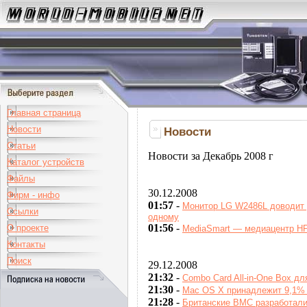
Главная страница
Новости
Новости
Статьи
Новости за Декабрь 2008 г
Каталог устройств
Файлы
30.12.2008
Фирм - инфо
01:57
-
Монитор LG W2486L доводит 
Ссылки
одному
01:56
-
О проекте
MediaSmart — медиацентр НР
Контакты
Поиск
29.12.2008
21:32
-
Combo Card All-in-One Box дл
21:30
-
Mac OS X принадлежит 9,1% 
21:28
-
Британские ВМС разработали