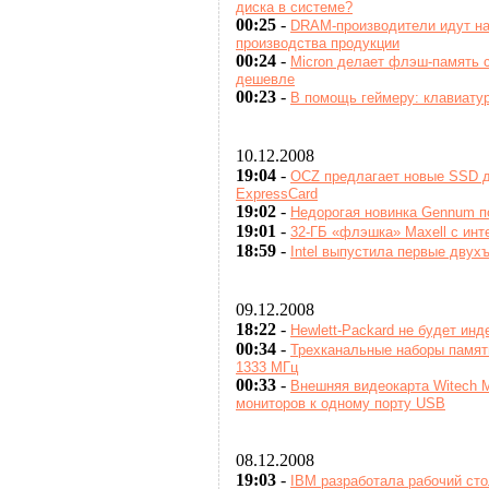
диска в системе?
00:25
-
DRAM-производители идут на
производства продукции
00:24
-
Micron делает флэш-память 
дешевле
00:23
-
В помощь геймеру: клавиатур
10.12.2008
19:04
-
OCZ предлагает новые SSD д
ExpressCard
19:02
-
Недорогая новинка Gennum по
19:01
-
32-ГБ «флэшка» Maxell с ин
18:59
-
Intel выпустила первые дву
09.12.2008
18:22
-
Hewlett-Packard не будет ин
00:34
-
Трехканальные наборы памяти
1333 МГц
00:33
-
Внешняя видеокарта Witech M
мониторов к одному порту USB
08.12.2008
19:03
-
IBM разработала рабочий стол