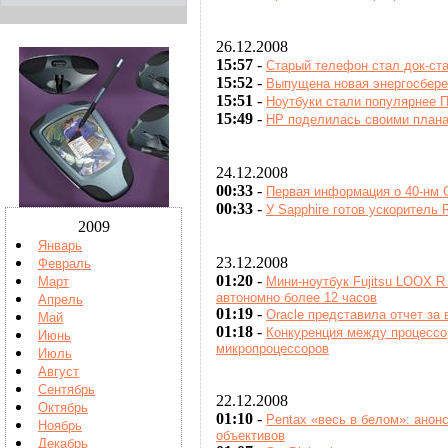
26.12.2008
15:57
-
Старый телефон стал док-ста
15:52
-
Выпущена новая энергосбере
15:51
-
Ноутбуки стали популярнее 
15:49
-
HP поделилась своими плана
24.12.2008
00:33
-
Первая информация о 40-нм
00:33
-
У Sapphire готов ускоритель
2009
Январь
23.12.2008
Февраль
01:20
-
Март
Мини-ноутбук Fujitsu LOOX R
автономно более 12 часов
Апрель
01:19
-
Oracle представила отчет за 
Май
01:18
-
Конкуренция между процессо
Июнь
микропроцессоров
Июль
Август
Сентябрь
22.12.2008
Октябрь
01:10
-
Pentax «весь в белом»: анон
Ноябрь
объективов
Декабрь