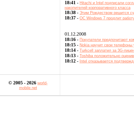
18:41
-
Hitachi и Intel подписали со
накопителей корпоративного класса
18:38
-
Этим Рождеством решится су
18:37
-
ОС Windows 7 продлит работу
01.12.2008
18:16
-
Покупатели предпочитают ко
18:15
-
Nokia научит свои телефоны
18:14
-
Turkcell заплатил за 3G-лице
18:13
-
Toshiba положительно оцени
18:12
-
Intel отказывается подтверж
© 2005 - 2026
world-
mobile.net