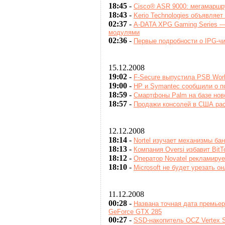
18:45
-
Cisco® ASR 9000: мегамаршр
18:43
-
Kerio Technologies объявляет
02:37
-
A-DATA XPG Gaming Series —
модулями
02:36
-
Первые подробности о IPG-ч
15.12.2008
19:02
-
F-Secure выпустила PSB Works
19:00
-
HP и Symantec сообщили о п
18:59
-
Смартфоны Palm на базе ново
18:57
-
Продажи консолей в США ра
12.12.2008
18:14
-
Nortel изучает механизмы ба
18:13
-
Компания Oversi избавит BitT
18:12
-
Оператор Novatel рекламируе
18:10
-
Microsoft не будет урезать о
11.12.2008
00:28
-
Названа точная дата премье
GeForce GTX 285
00:27
-
SSD-накопитель OCZ Vertex S