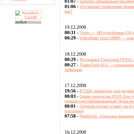
01:07
-
SanDisk официально объявля
01:06
-
Что мешает появлению фабри
мм?
19.12.2008
00:31
-
Trinity — HD-платформа VIA 
00:29
-
VideoMate Vista U890F — ком
18.12.2008
00:29
-
Фоторамка Transcend PF810 
00:27
-
TraderTools AI-1 — специали
геймерам
17.12.2008
19:56
-
В США запретили лже-антив
08:03
-
Серия продуктов ASUS Eee т
первый сертифицированный Skype-в
08:01
-
Qimonda делает ставку на уг
поколения
07:58
-
RaidSonic: стильные внешни
16.12.2008