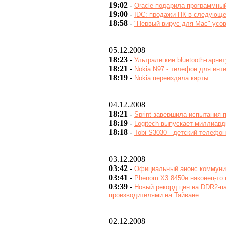
19:02
-
Oracle подарила программный
19:00
-
IDC: продажи ПК в следующе
18:58
-
"Первый вирус для Mac" усо
05.12.2008
18:23
-
Ультралегкие bluetooth-гар
18:21
-
Nokia N97 - телефон для инт
18:19
-
Nokia переиздала карты
04.12.2008
18:21
-
Sprint завершила испытания 
18:19
-
Logitech выпускает миллиар
18:18
-
Tobi S3030 - детский телефо
03.12.2008
03:42
-
Официальный анонс коммуник
03:41
-
Phenom X3 8450e наконец-то 
03:39
-
Новый рекорд цен на DDR2-п
производителями на Тайване
02.12.2008