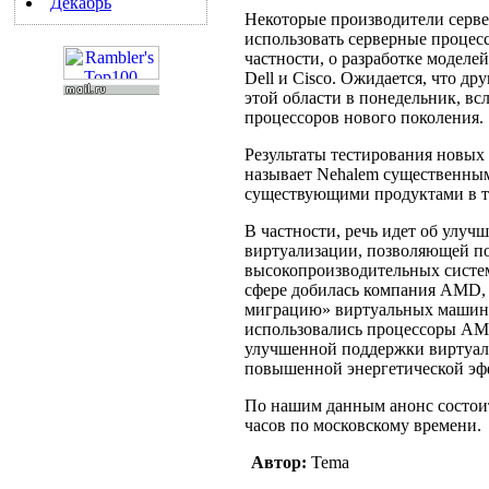
Декабрь
Некоторые производители серве
использовать серверные процес
частности, о разработке модел
Dell и Cisco. Ожидается, что д
этой области в понедельник, в
процессоров нового поколения.
Результаты тестирования новых 
называет Nehalem существенным
существующими продуктами в т
В частности, речь идет об улу
виртуализации, позволяющей п
высокопроизводительных систем
сфере добилась компания AMD,
миграцию» виртуальных машин н
использовались процессоры AM
улучшенной поддержки виртуали
повышенной энергетической эф
По нашим данным анонс состоитс
часов по московскому времени.
Автор:
Tema