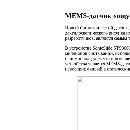
MEMS-датчик «ощущ
Новый биометрический датчик, 
дактилоскопического рисунка ис
разработчиков, является самым
В устройстве SonicSlide STS300
миллионов считываний, использ
напоминающая ту, что применяе
устройства является MEMS-датч
невосприимчивый к статическим