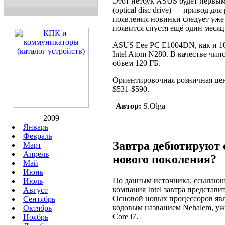
Этот нетбук ASUS будет первым
(optical disc drive) — привод д
появления новинки следует уже
появится спустя ещё один месяц
ASUS Eee PC E1004DN, как и 10
Intel Atom N280. В качестве чип
объем 120 ГБ.
Ориентировочная розничная цен
$531-$590.
Автор:
S.Olga
2009
Январь
Февраль
Завтра дебютируют 
Март
Апрель
нового поколения?
Май
Июнь
По данным источника, ссылающего
Июль
компания Intel завтра представ
Август
Основой новых процессоров явл
Сентябрь
кодовым названием Nehalem, уж
Октябрь
Core i7.
Ноябрь