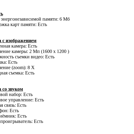
ть
 энергонезависимой памяти: 6 Мб
жка карт памяти: Есть
а с изображением
нная камера: Есть
ение камеры: 2 Мп (1600 x 1200 )
ность съемки видео: Есть
ка: Есть
ение (zoom): 8 X
ная съемка: Есть
а со звуком
вой набор: Есть
вое управление: Есть
я связь: Есть
фон: Есть
иёмник: Есть
проигрыватель: Есть