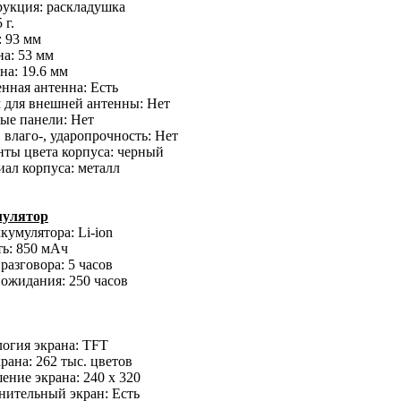
рукция: раскладушка
 г.
 93 мм
а: 53 мм
а: 19.6 мм
нная антенна: Есть
 для внешней антенны: Нет
ые панели: Нет
 влаго-, ударопрочность: Нет
ты цвета корпуса: черный
ал корпуса: металл
улятор
кумулятора: Li-ion
ь: 850 мАч
разговора: 5 часов
ожидания: 250 часов
огия экрана: TFT
рана: 262 тыс. цветов
ение экрана: 240 x 320
нительный экран: Есть