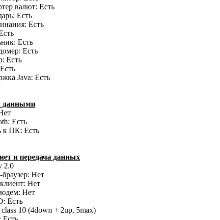
тер валют: Есть
арь: Есть
инания: Есть
Есть
ник: Есть
домер: Есть
: Есть
 Есть
жка Java: Есть
 данными
Нет
oth: Есть
 к ПК: Есть
нет и передача данных
 2.0
браузер: Нет
 клиент: Нет
модем: Нет
: Есть
сlass 10 (4down + 2up, 5max)
 Есть