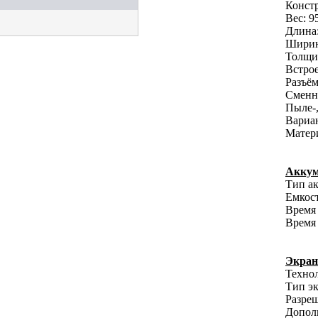
Конст
Вес: 95
Длина:
Ширин
Толщин
Встрое
Разъём
Сменн
Пыле-,
Вариан
Матери
Аккум
Тип ак
Емкост
Время 
Время 
Экран
Технол
Тип эк
Разреш
Допол