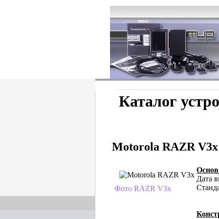
Каталог устр
Motorola RAZR V3x
Осно
Дата в
Станд
Фото RAZR V3x
Конст