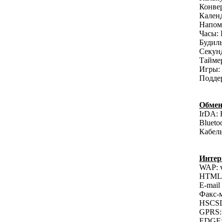
Конвер
Календ
Напом
Часы: 
Будиль
Секун
Таймер
Игры:
Поддер
Обмен
IrDA: 
Blueto
Кабель
Интер
WAP: v
HTML-
E-mail
Факс-
HSCSD
GPRS: 
EDGE: