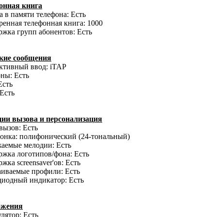
онная книга
 в памяти телефона: Есть
енная телефонная книга: 1000
жка групп абонентов: Есть
кие сообщения
ктивный ввод: iTAP
ны: Есть
Есть
Есть
ии вызова и персонализация
вызов: Есть
онка: полифонический (24-тональный)
жаемые мелодии: Есть
жка логотипов/фона: Есть
жка screensaver'ов: Есть
аиваемые профили: Есть
диодный индикатор: Есть
ожения
лятор: Есть