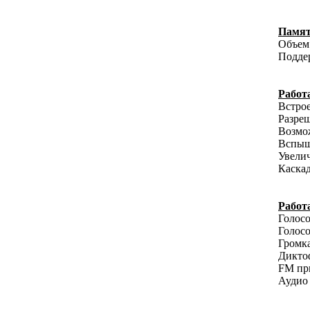
Памя
Объем
Поддер
Работ
Встрое
Разреш
Возмож
Вспыш
Увелич
Каскад
Работ
Голосо
Голосо
Громка
Дикто
FM пр
Аудио 