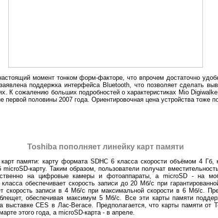
настоящий момент тонком форм-факторе, что впрочем достаточно удобн
 заявлена поддержка интерфейса Bluetooth, что позволяет сделать вы
ях. К сожалению больших подробностей о характеристиках Mio Digiwalke
 первой половины 2007 года. Ориентировочная цена устройства тоже по
Toshiba пополняет линейку карт памяти
 карт памяти: карту формата SDHC 6 класса скорости объёмом 4 Гб,
Гб microSD-карту. Таким образом, пользователи получат вместительнос
ственно на цифровые камеры и фотоаппараты, а microSD - на мо
 класса обеспечивает скорость записи до 20 Мб/с при гарантированно
ет скорость записи в 4 Мб/с при максимальной скорости в 6 Мб/с. Пр
 блещет, обеспечивая максимум 5 Мб/с. Все эти карты памяти подд
а выставке CES в Лас-Вегасе. Предполагается, что карты памяти от
арте этого года, а microSD-карта - в апреле.