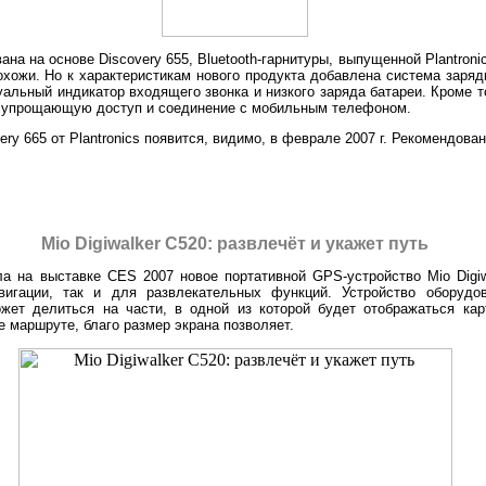
ана на основе Discovery 655, Bluetooth-гарнитуры, выпущенной Plantroni
охожи. Но к характеристикам нового продукта добавлена система заряд
альный индикатор входящего звонка и низкого заряда батареи. Кроме то
air, упрощающую доступ и соединение с мобильным телефоном.
ery 665 от Plantronics появится, видимо, в феврале 2007 г. Рекомендова
Mio Digiwalker C520: развлечёт и укажет путь
ла на выставке CES 2007 новое портативной GPS-устройство Mio Digiw
вигации, так и для развлекательных функций. Устройство оборуд
ет делиться на части, в одной из которой будет отображаться карт
 маршруте, благо размер экрана позволяет.