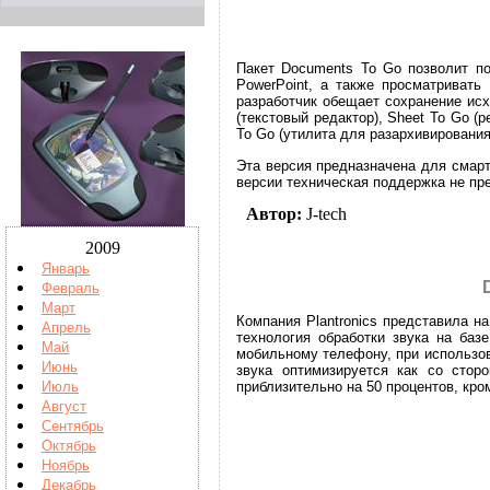
Пакет Documents To Go позволит по
PowerPoint, а также просматриват
разработчик обещает сохранение ис
(текстовый редактор), Sheet To Go (
To Go (утилита для разархивирования
Эта версия предназначена для смар
версии техническая поддержка не пре
Автор:
J-tech
2009
Январь
Февраль
Март
Компания Plantronics представила на
Апрель
технология обработки звука на баз
Май
мобильному телефону, при использов
Июнь
звука оптимизируется как со стор
приблизительно на 50 процентов, кро
Июль
Август
Сентябрь
Октябрь
Ноябрь
Декабрь