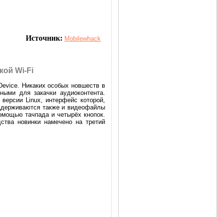
Источник:
Mobilewhack
кой Wi-Fi
evice. Никаких особых новшеств в
ными для закачки аудиоконтента.
версии Linux, интерфейс которой,
оддерживаются также и видеофайлы
омощью тачпада и четырёх кнопок.
ства новинки намечено на третий