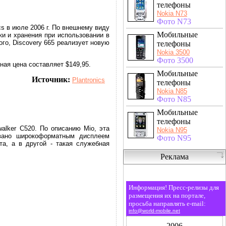
телефоны
Nokia N73
Фото N73
cs в июле 2006 г. По внешнему виду
Мобильные
ки и хранения при использовании в
го, Discovery 665 реализует новую
телефоны
Nokia 3500
Фото 3500
нная цена составляет $149,95.
Мобильные
Источник:
Plantronics
телефоны
Nokia N85
Фото N85
Мобильные
телефоны
alker C520. По описанию Mio, эта
Nokia N95
овано широкоформатным дисплеем
Фото N95
а, а в другой - такая служебная
Реклама
Информация! Пресс-релизы для
размещения их на портале,
просьба направлять e-mail:
info@world-mobile.net
2006