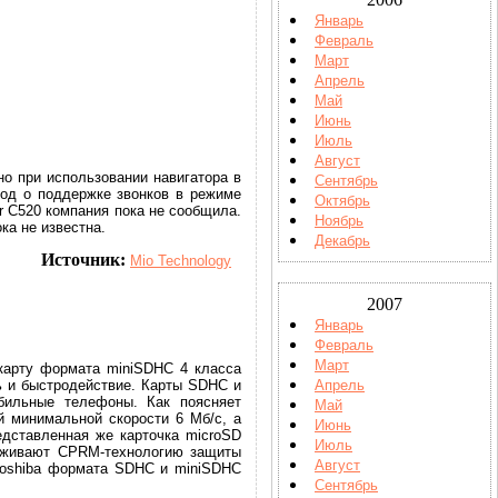
Январь
Февраль
Март
Апрель
Май
Июнь
Июль
Август
о при использовании навигатора в
Сентябрь
вод о поддержке звонков в режиме
Октябрь
r C520 компания пока не сообщила.
Ноябрь
ка не известна.
Декабрь
Источник:
Mio Technology
2007
Январь
Февраль
Март
 карту формата miniSDHC 4 класса
ть и быстродействие. Карты SDHC и
Апрель
бильные телефоны. Как поясняет
Май
й минимальной скорости 6 Мб/с, а
Июнь
едставленная же карточка microSD
Июль
ерживают CPRM-технологию защиты
Август
 Toshiba формата SDHC и miniSDHC
Сентябрь