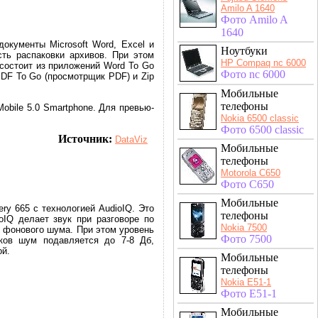
Amilo A 1640
Фото Amilo A
1640
окументы Microsoft Word, Excel и
Ноутбуки
ть распаковки архивов. При этом
HP Compaq nc 6000
состоит из приложений Word To Go
Фото nc 6000
 PDF To Go (просмотрщик PDF) и Zip
Мобильные
телефоны
bile 5.0 Smartphone. Для превью-
Nokia 6500 classic
Фото 6500 classic
Источник:
DataViz
Мобильные
телефоны
Motorola C650
Фото C650
Мобильные
ery 665 с технологией AudioIQ. Это
телефоны
oIQ делает звук при разговоре по
Nokia 7500
т фонового шума. При этом уровень
Фото 7500
ков шум подавляется до 7-8 Дб,
ой.
Мобильные
телефоны
Nokia E51-1
Фото E51-1
Мобильные