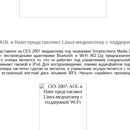
 AOL и Haier представляют Linux-медиаплеер с поддерж
дставили на CES 2007 медиаплеер под названием Smartscreens Media D
 беспроводными адаптерами Bluetooth и Wi-Fi 802.11g предназначен
о плеера является то, что он работает под управлением специальной 
оминает таковой в iPod. Для воспроизведения, помимо аудиофайлов п
еера частично сделан из металла, а управление осуществляется с п
 встроенный жёсткий диск объёмом 30Гб. Начало серийного производ