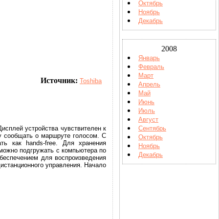
Октябрь
Ноябрь
Декабрь
2008
Январь
Февраль
Март
Источник:
Toshiba
Апрель
Май
Июнь
Июль
Август
Дисплей устройства чувствителен к
Сентябрь
му сообщать о маршруте голосом. С
Октябрь
ь как hands-free. Для хранения
Ноябрь
можно подгружать с компьютера по
Декабрь
беспечением для воспроизведения
истанционного управления. Начало