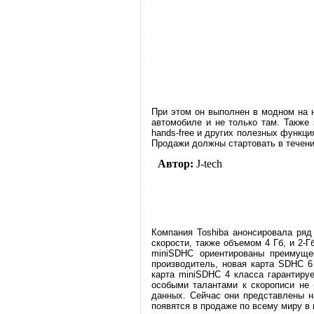
При этом он выполнен в модном на 
автомобиле и не только там. Также
hands-free и других полезных функци
Продажи должны стартовать в течение
Автор:
J-tech
Компания Toshiba анонсировала ряд
скорости, также объемом 4 Гб, и 2-
miniSDHC ориентированы преимуще
производитель, новая карта SDHC 6
карта miniSDHC 4 класса гарантиру
особыми талантами к скорописи не
данных. Сейчас они представлены н
появятся в продаже по всему миру в м