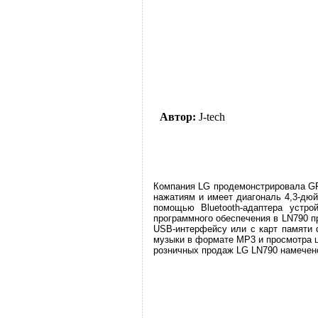
Автор:
J-tech
Компания LG продемонстрировала GPS
нажатиям и имеет диагональ 4,3-дюй
помощью Bluetooth-адаптера устро
программного обеспечения в LN790 
USB-интерфейсу или с карт памяти
музыки в формате MP3 и просмотра ц
розничных продаж LG LN790 намечено