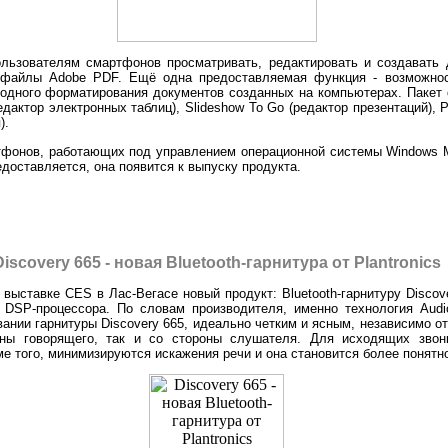
льзователям смартфонов просматривать, редактировать и создавать д
ь файлы Adobe PDF. Ещё одна предоставляемая функция - возможнос
ходного форматирования документов созданных на компьютерах. Пакет 
редактор электронных таблиц), Slideshow To Go (редактор презентаций),
).
тфонов, работающих под управлением операционной системы Windows Mo
доставляется, она появится к выпуску продукта.
Discovery 665 - новая Bluetooth-гарнитура от Plantronics
 выставке CES в Лас-Вегасе новый продукт: Bluetooth-гарнитуру Discov
е DSP-процессора. По словам производителя, именно технология Audi
ании гарнитуры Discovery 665, идеально четким и ясным, независимо о
оны говорящего, так и со стороны слушателя. Для исходящих звон
ме того, минимизируются искажения речи и она становится более понятн