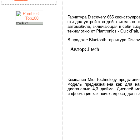
Гарнитура Discovery 665 сконструиров
эти два устройства действительно п
автомобиле, включающая в себя визу
технологию от Plantronics - QuickP
В продаже Bluetooth-гарнитура Discov
Автор:
J-tech
Компания Mio Technology представи
модель предназначена как для на
диагональю 4,3 дюйма. Дисплей мож
информация как поиск адреса, данные