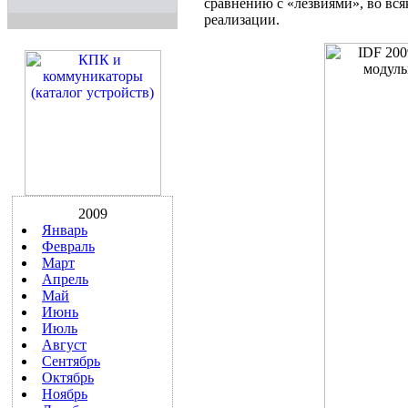
сравнению с «лезвиями», во вс
реализации.
2009
Январь
Февраль
Март
Апрель
Май
Июнь
Июль
Август
Сентябрь
Октябрь
Ноябрь