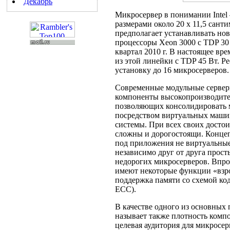
Декабрь
Микросервер в понимании Intel
размерами около 20 х 11,5 сант
предполагает устанавливать но
процессоры Xeon 3000 с TDP 30
квартал 2010 г. В настоящее вр
из этой линейки с TDP 45 Вт. Р
установку до 16 микросерверов.
Современные модульные серверы
компоненты высокопроизводител
позволяющих консолидировать
посредством виртуальных маши
системы. При всех своих досто
сложны и дорогостоящи. Концепц
под приложения не виртуальные
независимо друг от друга прост
недорогих микросерверов. Впроч
имеют некоторые функции «взро
поддержка памяти со схемой кодо
ECC).
В качестве одного из основных 
называет также плотность комп
целевая аудитория для микросер