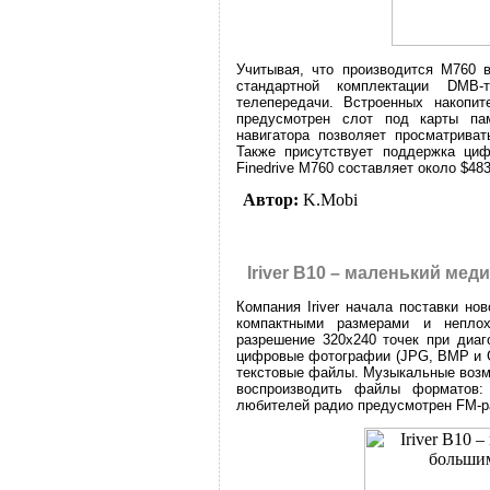
Учитывая, что производится M760 
стандартной комплектации DMB-
телепередачи. Встроенных накопит
предусмотрен слот под карты па
навигатора позволяет просматрив
Также присутствует поддержка ци
Finedrive M760 составляет около $483
Автор:
K.Mobi
Iriver B10 – маленький ме
Компания Iriver начала поставки н
компактными размерами и непло
разрешение 320х240 точек при диаг
цифровые фотографии (JPG, BMP и G
текстовые файлы. Музыкальные возм
воспроизводить файлы формато
любителей радио предусмотрен FM-р