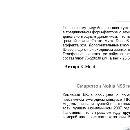
По внешнему виду больше всего устр
в традиционном форм-факторе с зау
довольно мощным динамиком, что по
громкой связи. Также Mvox Duo об
эффекта эха. Дополнительные изюми
ID звонящего при входящем звонке, е
Телефонная книжка устройства н
составляют 76х28х30 мм, а вес - 25,5
Автор:
K.Mobi
Смарфтон Nokia N95 по
Компания Nokia сообщила о побе
престижном ежегодном конкурсе TIPA 
модель признали лучшей в категории 
есть лучшим мобильником 2007 года
Напомним, что в прошлом году друг
камерой также выиграл в категории "B