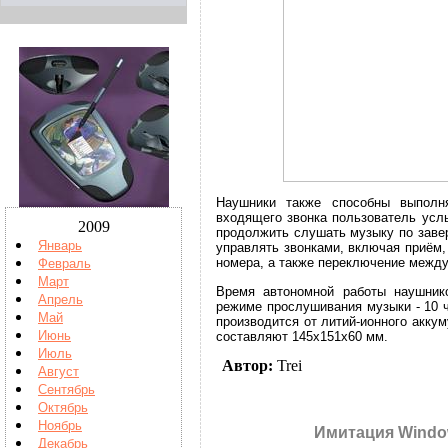
Наушники также способны выполн
входящего звонка пользователь усл
2009
продолжить слушать музыку по заве
Январь
управлять звонками, включая приём,
номера, а также переключение между
Февраль
Март
Время автономной работы наушнико
Апрель
режиме прослушивания музыки - 10 ч
Май
производится от литий-ионного аккум
Июнь
составляют 145x151x60 мм.
Июль
Автор:
Trei
Август
Сентябрь
Октябрь
Ноябрь
Имитация Window
Декабрь