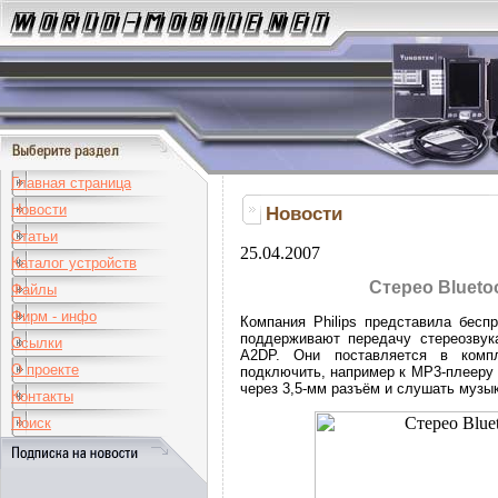
Главная страница
Новости
Новости
Статьи
25.04.2007
Каталог устройств
Стерео Bluetoo
Файлы
Фирм - инфо
Компания Philips представила бесп
поддерживают передачу стереозвук
Ссылки
A2DP. Они поставляется в компл
О проекте
подключить, например к MP3-плееру 
через 3,5-мм разъём и слушать музык
Контакты
Поиск