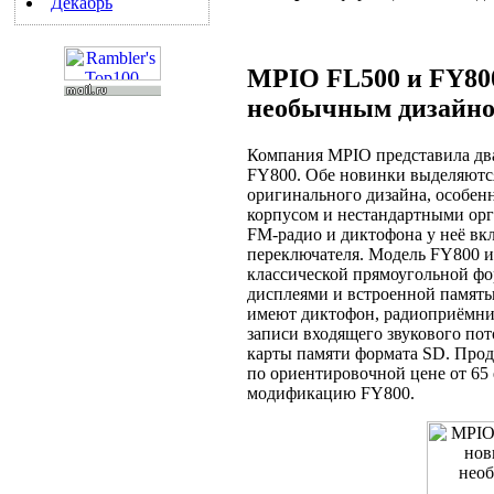
Декабрь
MPIO FL500 и FY800
необычным дизайн
Компания MPIO представила дв
FY800. Обе новинки выделяются
оригинального дизайна, особен
корпусом и нестандартными ор
FM-радио и диктофона у неё в
переключателя. Модель FY800 и
классической прямоугольной ф
дисплеями и встроенной память
имеют диктофон, радиоприёмни
записи входящего звукового по
карты памяти формата SD. Прод
по ориентировочной цене от 65 e
модификацию FY800.