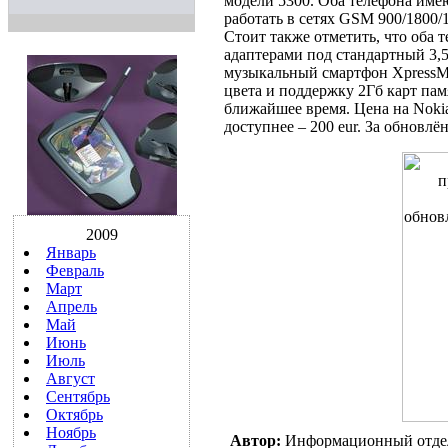
модели 5300. Оба телефона име
работать в сетях GSM 900/180
Стоит также отметить, что оба
адаптерами под стандартный 3,
музыкальный смартфон XpressMu
цвета и поддержку 2Гб карт па
ближайшее время. Цена на Nokia 
доступнее – 200 eur. За обновлё
2009
Январь
Февраль
Март
Апрель
Май
Июнь
Июль
Август
Сентябрь
Октябрь
Ноябрь
Автор:
Информационный отде