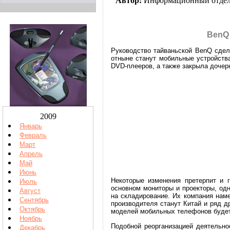
Автор:
Информационный отде
BenQ 
Руководство тайваньской BenQ сдел
отныне станут мобильные устройств
DVD-плееров, а также закрыла дочер
2009
Январь
Февраль
Март
Апрель
Май
Июнь
Некоторые изменения претерпит и 
Июль
основном мониторы и проекторы, од
Август
на складирование. Их компания нам
Сентябрь
производителя станут Китай и ряд д
Октябрь
моделей мобильных телефонов будет
Ноябрь
Подобной реорганизацией деятельно
Декабрь