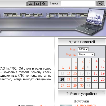
Архив новостей
Год:
Месяц:
4
5
1
2
3
10
11
12
6
7
8
9
PAQ hx4700. Об этом в один голос
 – компания готовит замену своей
13
16
17
18
19
14
15
радиционных КПК, то появляются не
звестно, когда выйдет обещанной
20
25
26
21
22
23
24
31
27
28
29
30
Рейтинг устройств
Ноутбуки
Fujitsu-Siemens