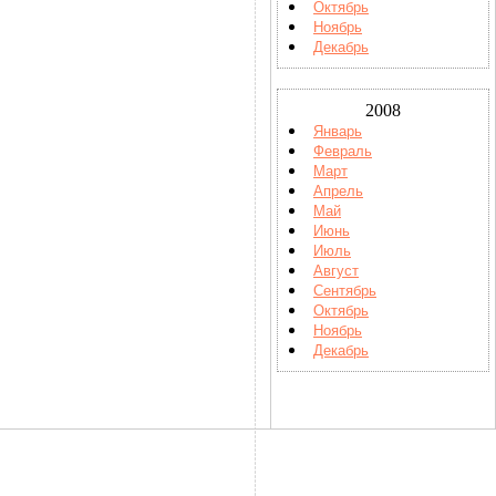
Октябрь
Ноябрь
Декабрь
2008
Январь
Февраль
Март
Апрель
Май
Июнь
Июль
Август
Сентябрь
Октябрь
Ноябрь
Декабрь