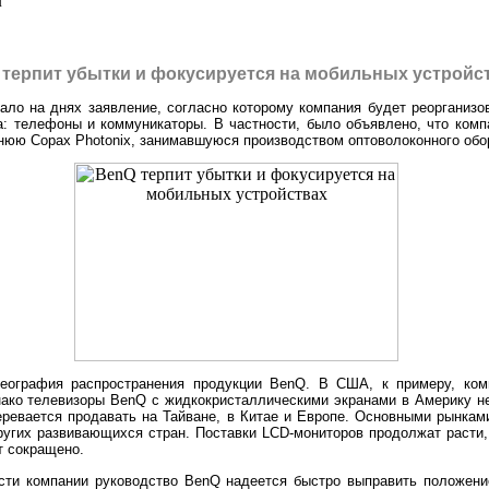
л
терпит убытки и фокусируется на мобильных устройс
ало на днях заявление, согласно которому компания будет реорганизо
а: телефоны и коммуникаторы. В частности, было объявлено, что комп
нюю Copax Photonix, занимавшуюся производством оптоволоконного обо
география распространения продукции BenQ. В США, к примеру, ком
нако телевизоры BenQ с жидкокристаллическими экранами в Америку н
еревается продавать на Тайване, в Китае и Европе. Основными рынкам
ругих развивающихся стран. Поставки LCD-мониторов продолжат расти,
 сокращено.
сти компании руководство BenQ надеется быстро выправить положени