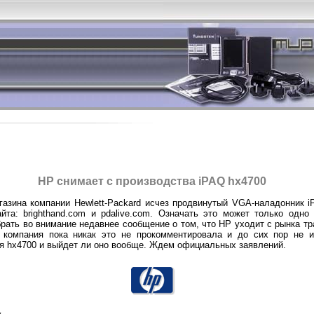
HP снимает с производства iPAQ hx4700
газина компании Hewlett-Packard исчез продвинутый VGA-наладонник i
та: brighthand.com и pdalive.com. Означать это может только одно
рать во внимание недавнее сообщение о том, что HP уходит с рынка т
 компания пока никак это не прокомментировала и до сих пор не и
 hx4700 и выйдет ли оно вообще. Ждем официальных заявлений.