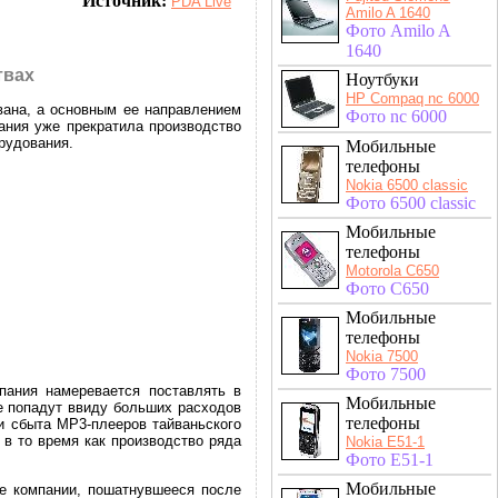
Источник:
PDA Live
Amilo A 1640
Фото Amilo A
1640
твах
Ноутбуки
HP Compaq nc 6000
вана, а основным ее направлением
Фото nc 6000
ания уже прекратила производство
рудования.
Мобильные
телефоны
Nokia 6500 classic
Фото 6500 classic
Мобильные
телефоны
Motorola C650
Фото C650
Мобильные
телефоны
Nokia 7500
Фото 7500
пания намеревается поставлять в
Мобильные
е попадут ввиду больших расходов
телефоны
и сбыта MP3-плееров тайваньского
 в то время как производство ряда
Nokia E51-1
Фото E51-1
Мобильные
е компании, пошатнувшееся после