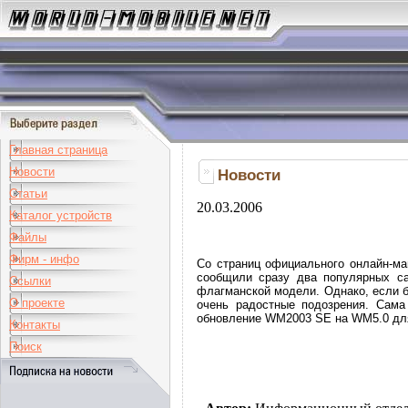
Главная страница
Новости
Новости
Статьи
20.03.2006
Каталог устройств
Файлы
Фирм - инфо
Со страниц официального онлайн-ма
сообщили сразу два популярных сай
Ссылки
флагманской модели. Однако, если б
О проекте
очень радостные подозрения. Сама
обновление WM2003 SE на WM5.0 для
Контакты
Поиск