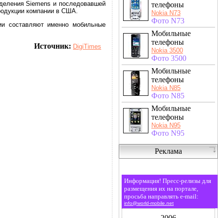
азделения Siemens и последовавшей
телефоны
родукции компании в США.
Nokia N73
Фото N73
ии составляют именно мобильные
Мобильные
телефоны
Источник:
DigiTimes
Nokia 3500
Фото 3500
Мобильные
телефоны
Nokia N85
Фото N85
Мобильные
телефоны
Nokia N95
Фото N95
Реклама
Информация! Пресс-релизы для
размещения их на портале,
просьба направлять e-mail:
info@world-mobile.net
2006