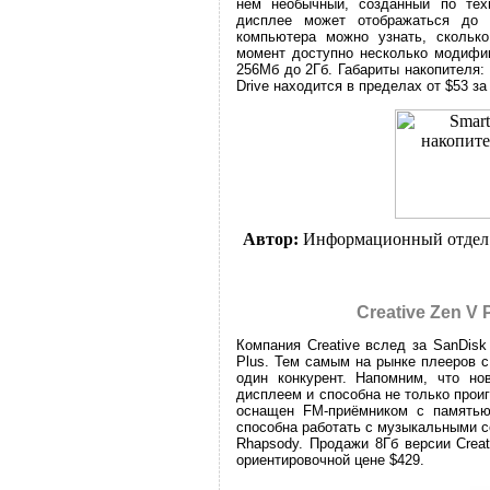
нём необычный, созданный по техно
дисплее может отображаться до 
компьютера можно узнать, скольк
момент доступно несколько модифик
256Мб до 2Гб. Габариты накопителя: 8
Drive находится в пределах от $53 за
Автор:
Информационный отдел
Creative Zen V
Компания Creative вслед за SanDis
Plus. Тем самым на рынке плееров 
один конкурент. Напомним, что н
дисплеем и способна не только проиг
оснащен FM-приёмником с памятью
способна работать с музыкальными сер
Rhapsody. Продажи 8Гб версии Crea
ориентировочной цене $429.