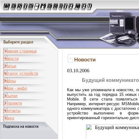
Главная страница
Новости
Новости
Статьи
03.10.2006
Каталог устройств
Будущий коммуникатор
Файлы
Фирм - инфо
Как мы уже упоминали в новостях, п
выпустить за год порядка 15 новых
Ссылки
Mobile. В сети стала появлятьс
О проекте
Например, интернет-ресурс MSMobil
одного коммуникатора с достаточно 
Контакты
устройство выполнено в форм-
ориентированный горизонтально дис
Поиск