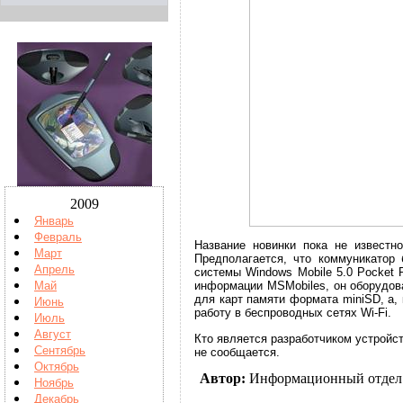
2009
Январь
Февраль
Название новинки пока не известно
Март
Предполагается, что коммуникатор 
Апрель
системы Windows Mobile 5.0 Pocket
Май
информации MSMobiles, он оборудов
для карт памяти формата miniSD, а, 
Июнь
работу в беспроводных сетях Wi-Fi.
Июль
Август
Кто является разработчиком устройст
Сентябрь
не сообщается.
Октябрь
Автор:
Информационный отдел
Ноябрь
Декабрь