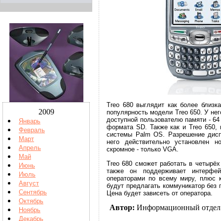
Treo 680 выглядит как более близк
2009
популярность модели Treo 650. У не
доступной пользователю памяти - 6
Январь
формата SD. Также как и Treo 650,
Февраль
системы Palm OS. Разрешение дисп
Март
него действительно установлен н
Апрель
скромное - только VGA.
Май
Treo 680 сможет работать в четырё
Июнь
также он поддерживает интерфей
Июль
операторами по всему миру, плюс 
Август
будут предлагать коммуникатор без 
Сентябрь
Цена будет зависеть от оператора.
Октябрь
Автор:
Информационный отдел
Ноябрь
Декабрь