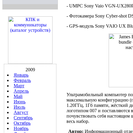
- UMPC Sony Vaio VGN-UX280
- Фотокамера Sony Cyber-shot D
- GPS-модуль Sony VAIO UX Blu
2009
Январь
Февраль
Март
Апрель
Ультрамобильный компьютер по
Май
максимальную конфигурацию (про
Июнь
1.20ГГц, 1Гб памяти, жёсткий 
Июль
логотипом 007 и поставляются 
Август
почувствовать себя настоящим 
Сентябрь
весь набор.
Октябрь
Ноябрь
Автор:
Информационный отде