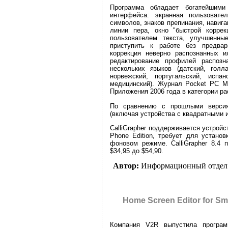
Программа обладает богатейшим
интерфейса: экранная пользовате
символов, знаков препинания, навиг
линии пера, окно "быстрой коррек
пользователем текста, улучшенны
приступить к работе без предвари
коррекция неверно распознанных и
редактирование профилей распозн
нескольких языков (датский, голла
норвежский, португальский, испа
медицинский). Журнал Pocket PC Ma
Приложения 2006 года в категории ра
По сравнению с прошлыми версия
(включая устройства с квадратными и
CalliGrapher поддерживается устройс
Phone Edition, требует для устано
фоновом режиме. CalliGrapher 8.4 
$34,95 до $54,90.
Автор:
Информационный отдел
Home Screen Editor for S
Компания V2R выпустила програм