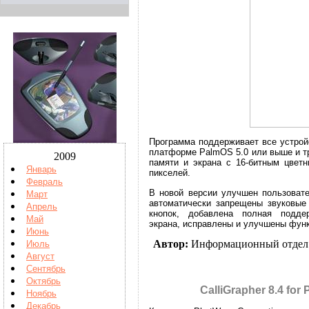
Программа поддерживает все устрой
платформе PalmOS 5.0 или выше и т
2009
памяти и экрана с 16-битным цвет
Январь
пикселей.
Февраль
В новой версии улучшен пользоват
Март
автоматически запрещены звуковые
Апрель
кнопок, добавлена полная поддер
Май
экрана, исправлены и улучшены фун
Июнь
Автор:
Информационный отдел
Июль
Август
Сентябрь
Октябрь
CalliGrapher 8.4 fo
Ноябрь
Декабрь