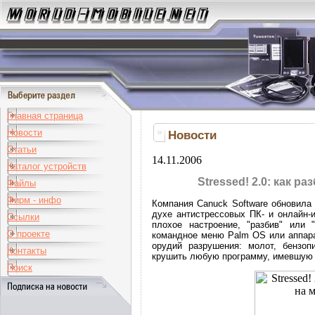
Главная страница
Новости
Новости
Статьи
14.11.2006
Каталог устройств
Stressed! 2.0: как р
Файлы
Фирм - инфо
Компания Canuck Software обновила 
духе антистрессовых ПК- и онлайн-и
Ссылки
плохое настроение, "разбив" или "
О проекте
командное меню Palm OS или аппара
орудий разрушения: молот, бензоп
Контакты
крушить любую программу, имевшую н
Поиск