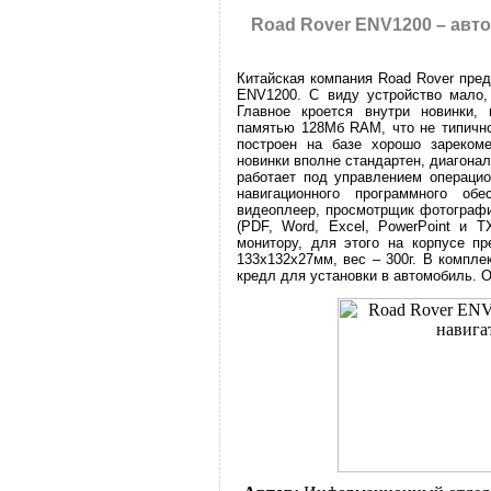
Road Rover ENV1200 – авт
Китайская компания Road Rover пре
ENV1200. С виду устройство мало,
Главное кроется внутри новинки,
памятью 128Мб RAM, что не типично
построен на базе хорошо зарекоме
новинки вполне стандартен, диагонал
работает под управлением операци
навигационного программного о
видеоплеер, просмотрщик фотографи
(PDF, Word, Excel, PowerPoint и 
монитору, для этого на корпусе пр
133x132x27мм, вес – 300г. В компле
кредл для установки в автомобиль. О