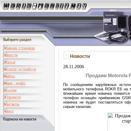
Главная страница
Новости
Новости
Статьи
28.11.2006
Каталог устройств
Продажи Motorola 
Файлы
Фирм - инфо
По сообщениям зарубежных источн
мобильного телефона ROKR E6 на те
Ссылки
ближайшее время новинка появится
О проекте
телефон оснащён приёмником GSM,
новинка не будет поставляться оф
Контакты
серым каналам.
Поиск