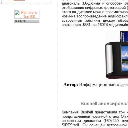
диагональ 3,6-дюйма и способен о
отображение цифровых фотографий (
этого на дисплее можно просматрива
новинка воспроизведение аудиофайло
встроенным жёстким диском объё
составляет $631, за 160Гб медиальб
Автор:
Информационный отдел
Bushell анонсирова
Компания Bushell представила три 
представленной новинкой стала Oni
сенсорным дисплеем (160х240 точе
SiRFStarII. Он оснащён встроенн