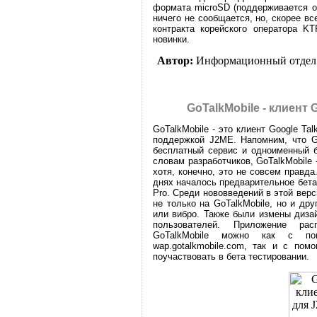
формата microSD (поддерживается о
ничего не сообщается, но, скорее вс
контракта корейского оператора KT
новинки.
Автор:
Информационный отдел
GoTalkMobile - клиент
GoTalkMobile - это клиент Google T
поддержкой J2ME. Напомним, что Go
бесплатный сервис и одноименный б
словам разработчиков, GoTalkMobile -
хотя, конечно, это не совсем правда
днях началось предварительное бета 
Pro. Среди нововведений в этой вер
не только на GoTalkMobile, но и дру
или вибро. Также были измены диза
пользователей. Приложение рас
GoTalkMobile можно как с п
wap.gotalkmobile.com, так и с по
поучаствовать в бета тестировании.