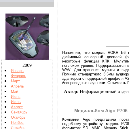
Напомним, что модель ROKR E6 ин
дюймовый сенсорный дисплей (ра
некоторые функции КПК. Мульти
2009
неплохом уровне. Поддерживается 
WAV. Для хранения музыки и виде
Январь
Помимо стандартного 3,5мм аудиора
Февраль
адаптером с поддержкой профиля A2
Март
беспроводные наушники. Стоимость R
Апрель
Автор:
Информационный отдел
Май
Июнь
Июль
Август
Медиальбом Aigo P706 
Сентябрь
Октябрь
Компания Aigo представила пор
Ноябрь
подобному устройству, модель P70
Декабрь
форматов: SD, MMC, Memory Stick 