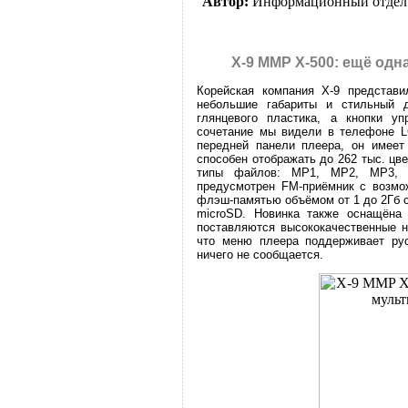
Автор:
Информационный отдел
X-9 MMP X-500: ещё одн
Корейская компания X-9 представ
небольшие габариты и стильный д
глянцевого пластика, а кнопки у
сочетание мы видели в телефоне L
передней панели плеера, он имеет
способен отображать до 262 тыс. ц
типы файлов: MP1, MP2, MP3,
предусмотрен FM-приёмник с возмо
флэш-памятью объёмом от 1 до 2Гб 
microSD. Новинка также оснащёна
поставляются высококачественные н
что меню плеера поддерживает ру
ничего не сообщается.