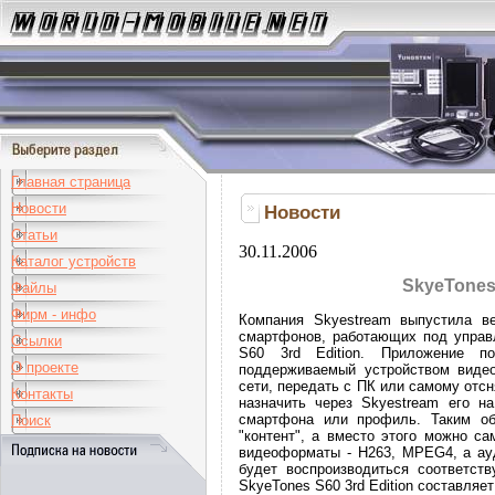
Главная страница
Новости
Новости
Статьи
30.11.2006
Каталог устройств
SkyeTones 
Файлы
Фирм - инфо
Компания Skyestream выпустила в
смартфонов, работающих под управ
Ссылки
S60 3rd Edition. Приложение по
О проекте
поддерживаемый устройством видео
сети, передать с ПК или самому отс
Контакты
назначить через Skyestream его н
смартфона или профиль. Таким об
Поиск
"контент", а вместо этого можно с
видеоформаты - H263, MPEG4, а ау
будет воспроизводиться соответст
SkyeTones S60 3rd Edition составляет