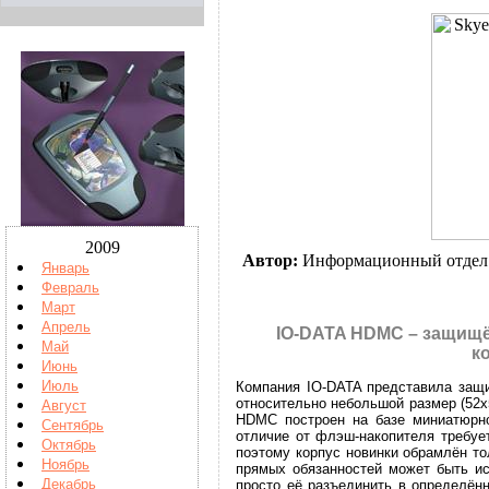
2009
Автор:
Информационный отдел
Январь
Февраль
Март
Апрель
IO-DATA HDMC – защищ
Май
к
Июнь
Июль
Компания IO-DATA представила защ
относительно небольшой размер (52x
Август
HDMC построен на базе миниатюрно
Сентябрь
отличие от флэш-накопителя требуе
Октябрь
поэтому корпус новинки обрамлён то
Ноябрь
прямых обязанностей может быть ис
Декабрь
просто её разъединить в определённ