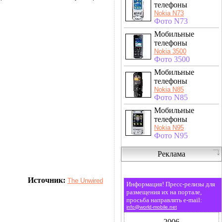
телефоны
Nokia N73
Фото N73
Мобильные
телефоны
Nokia 3500
Фото 3500
Мобильные
телефоны
Nokia N85
Фото N85
Мобильные
телефоны
Nokia N95
Фото N95
Реклама
Источник:
The Unwired
Информация! Пресс-релизы для
размещения их на портале,
просьба направлять e-mail:
info@world-mobile.net
2006