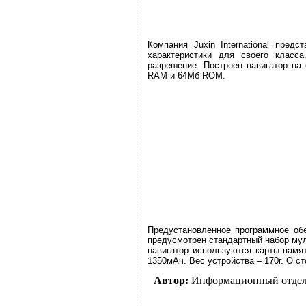
Компания Juxin International пре
характеристики для своего класс
разрешение. Построен навигатор на
RAM и 64Мб ROM.
Предустановленное программное обе
предусмотрен стандартный набор мул
навигатор используются карты памя
1350мАч. Вес устройства – 170г. О с
Автор:
Информационный отде