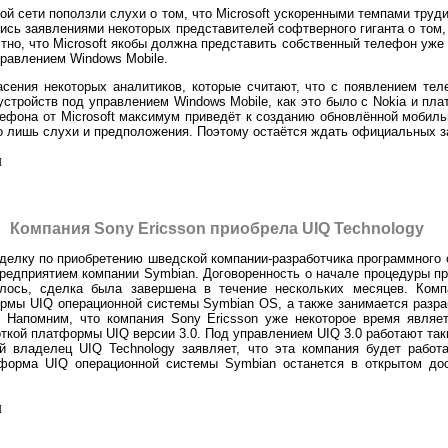
ой сети поползли слухи о том, что Microsoft ускоренными темпами труд
ись заявлениями некоторых представителей софтверного гиганта о том,
тно, что Microsoft якобы должна представить собственный телефон уже 
правлением Windows Mobile.
сения некоторых аналитиков, которые считают, что с появлением теле
стройств под управлением Windows Mobile, как это было с Nokia и пла
лефона от Microsoft максимум приведёт к созданию обновлённой мобил
го лишь слухи и предположения. Поэтому остаётся ждать официальных за
л
Компания Sony Ericsson приобрела UIQ Technology
делку по приобретению шведской компании-разработчика программного 
редприятием компании Symbian. Договоренность о начале процедуры пр
лось, сделка была завершена в течение нескольких месяцев. Комп
рмы UIQ операционной системы Symbian OS, а также занимается разр
 Напомним, что компания Sony Ericsson уже некоторое время являет
ткой платформы UIQ версии 3.0. Под управлением UIQ 3.0 работают таки
владелец UIQ Technology заявляет, что эта компания будет работат
тформа UIQ операционной системы Symbian останется в открытом дос
л