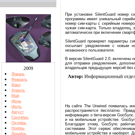
При установке SilentGuard номер с
программы имеет уникальный серийны
номер сим-карты с серийным номером
чужая сим-карта. Только владелец,
автоматически при включении смартф
SilentGuard проверяет параметры с
посылает уведомление с новым но
незаконного пользователя.
В версии SilentGuard 2.0, включены
для отправки уведомления, дополни
владельцев предыдущих версий без 
2009
Январь
Автор:
Информационный отде
Февраль
Март
Апрель
Май
Июнь
На сайте The Unwired появилась ин
Июль
распространяется бесплатно. Прав
Август
информацию о бета-версии GooSync. 
Сентябрь
и на мобильным устройстве. GooSyn
Октябрь
Благодаря этому, GooSync работа
Ноябрь
системами. Этот сервис обеспечива
мобильном устройстве и наоборот. Д
Декабрь