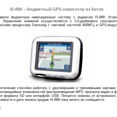
IS-888 – бюджетный GPS-навигатор из Китая
дставила бюджетную навигационную систему с индексом IS-888. Устр
а. Управление новинкой осуществляется с 3,5-дюймового сенсорн
 основе процессора Samsung с тактовой частотой 400МГц и GPS-моду
спечение способно работать с двухмерными и трёхмерными картами м
ьтимедийных возможностей (воспроизведение MP3, просмотр видео и фо
ти формата SD или интерфейс USB. Питается новинка от встроенного
тоимости и дате начала продаж IS-888 пока ничего не сообщается.
л