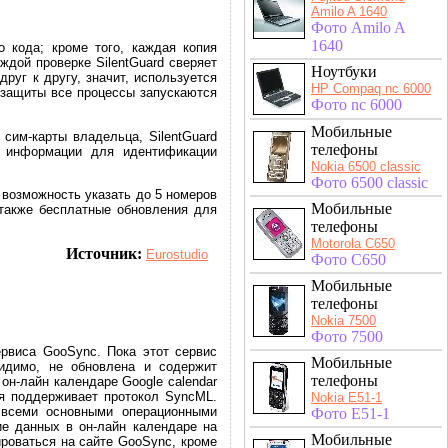
Amilo A 1640
Фото Amilo A
1640
о кода; кроме того, каждая копия
ждой проверке SilentGuard сверяет
Ноутбуки
руг к другу, значит, используется
HP Compaq nc 6000
 защиты все процессы запускаются
Фото nc 6000
Мобильные
сим-карты владельца, SilentGuard
телефоны
й информации для идентификации
Nokia 6500 classic
Фото 6500 classic
 возможность указать до 5 номеров
Мобильные
также бесплатные обновления для
телефоны
Motorola C650
Источник:
Eurostudio
Фото C650
Мобильные
телефоны
Nokia 7500
Фото 7500
рвиса GooSync. Пока этот сервис
Мобильные
видимо, не обновлена и содержит
телефоны
он-лайн календаре Google calendar
ая поддерживает протокол SyncML.
Nokia E51-1
 всеми основными операционными
Фото E51-1
ие данных в он-лайн календаре на
Мобильные
роваться на сайте GooSync, кроме