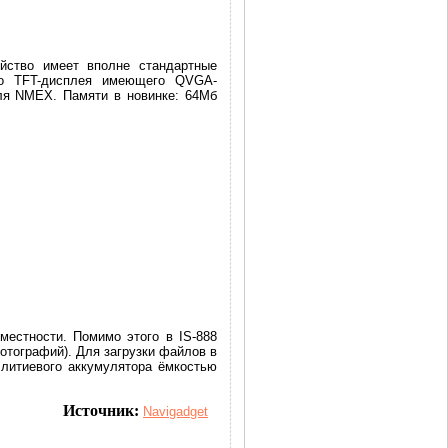
ойство имеет вполне стандартные
ого TFT-дисплея имеющего QVGA-
ля NMEX. Памяти в новинке: 64Мб
естности. Помимо этого в IS-888
тографий). Для загрузки файлов в
 литиевого аккумулятора ёмкостью
Источник:
Navigadget