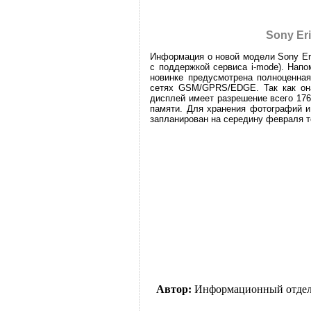
Sony Er
Информация о новой модели Sony Eri
с поддержкой сервиса i-mode). Нап
новинке предусмотрена полноценна
сетях GSM/GPRS/EDGE. Так как она
дисплей имеет разрешение всего 176
памяти. Для хранения фотографий и
запланирован на середину февраля т
Автор:
Информационный отде