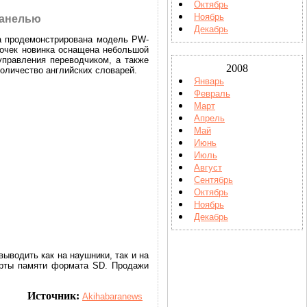
Октябрь
Ноябрь
панелью
Декабрь
а продемонстрирована модель PW-
точек новинка оснащена небольшой
правления переводчиком, а также
2008
оличество английских словарей.
Январь
Февраль
Март
Апрель
Май
Июнь
Июль
Август
Сентябрь
Октябрь
Ноябрь
Декабрь
ыводить как на наушники, так и на
арты памяти формата SD. Продажи
Источник:
Akihabaranews