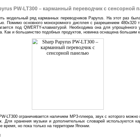
pyrus PW-LT300 – карманный переводчик с сенсорной 
ть модельный ряд карманных переводчиков Papyrus. На этот раз был
ью. Помимо основного монохромного дисплея с разрешением 480х320 
агается под QWERTY-клавиатурой. Необходима она для упрощённого у
та. Как и большинство подобных продуктов, новинка оснащена большим к
-LT300 ограничивается наличием MP3-плеера, звук с которого можно в
к. Для хранения музыки и дополнительных словарей используются к
 время, но пока только на территории Японии.
л