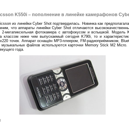
icsson K550i – пополнение в линейке камерафонов Cybe
csson из линейки Cyber Shot подтвердилась. Новинка как предполагала
омним, что аппараты линейки Cyber Shot отличаются высококачествен
я 2-мегапиксельная фотокамера с автофокусом и вспышкой. Модель K
 классом ниже чем выпускаемый сегодня K790i, то и характеристик
х220 точек. Аппарат оснащён MP3-плеером, FM-радиоприёмником, Bluet
 музыкальных файлов используются карточки Memory Stick M2 Micro.
екущего года.
л