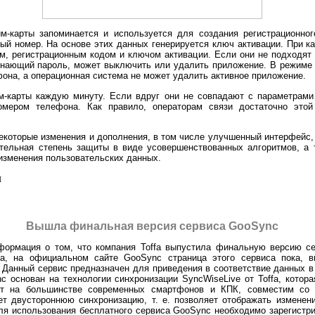
им-карты запоминается и используется для создания регистрационног
й номер. На основе этих данных генерируется ключ активации. При ка
, регистрационным кодом и ключом активации. Если они не подходят д
 знающий пароль, может выключить или удалить приложение. В режиме
она, а операционная система не может удалить активное приложение.
им-карты каждую минуту. Если вдруг они не совпадают с параметрами 
мером телефона. Как правило, операторам связи достаточно это
 некоторые изменения и дополнения, в том числе улучшенный интерфейс,
тельная степень защиты в виде усовершенствованных алгоритмов, а 
изменения пользовательских данных.
л
Вышла финальная версия сервиса GooSync
формация о том, что компания Toffa выпустила финальную версию се
да, на официальном сайте GooSync страница этого сервиса пока, 
Данный сервис предназначен для приведения в соответствие данных в 
c основан на технологии синхронизации SyncWiseLive от Toffa, котор
ет на большинстве современных смартфонов и КПК, совместим со
ет двустороннюю синхронизацию, т. е. позволяет отображать изменен
ля использования бесплатного сервиса GooSync необходимо зарегистри