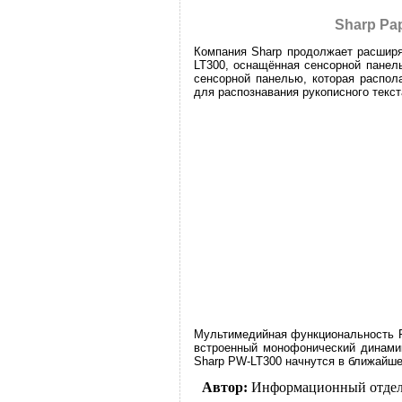
Sharp Pa
Компания Sharp продолжает расширя
LT300, оснащённая сенсорной панел
сенсорной панелью, которая распол
для распознавания рукописного текс
Мультимедийная функциональность PW
встроенный монофонический динами
Sharp PW-LT300 начнутся в ближайшее
Автор:
Информационный отде