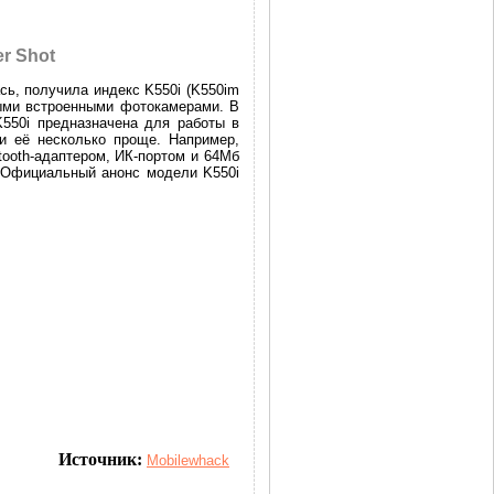
r Shot
сь, получила индекс K550i (K550im
ными встроенными фотокамерами. В
550i предназначена для работы в
и её несколько проще. Например,
ooth-адаптером, ИК-портом и 64Мб
 Официальный анонс модели K550i
Источник:
Mobilewhack