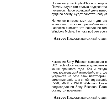
После выпуска Apple iPhone по миров
Причём слухи эти только подкреплял
появится. На сегодняшний день извес
судя по всему, будет работать под у
Не менее интересными выглядят опа
монополистом в секторе мобильных у
напротив считают, что появление те
Windows Mobile. Но пока всё это все
Автор:
Информационный отде
Компания Sony Ericsson завершила с
UIQ Technology являлась дочерним п
конце прошлого года. Как и ожида
пользовательский интерфейс платфо
устройств на базе этой платформы.
вплотную работала с ней над разрабо
P990, M600 и W950 Walkman. Новый 
подразделения Sony Ericsson. Пла
останутся прежними.
Автор:
Информационный отде