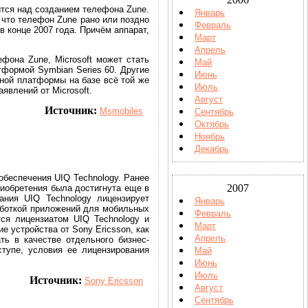
ится над созданием телефона Zune.
Январь
 что телефон Zune рано или поздно
Февраль
в конце 2007 года. Причём аппарат,
Март
Апрель
фона Zune, Microsoft может стать
Май
тформой Symbian Series 60. Другие
Июнь
ьной платформы на базе всё той же
Июль
явлений от Microsoft.
Август
Источник:
Msmobiles
Сентябрь
Октябрь
Ноябрь
Декабрь
обеспечения UIQ Technology. Ранее
2007
иобретения была достигнута еще в
ания UIQ Technology лицензирует
Январь
аботкой приложений для мобильных
Февраль
ся лицензиатом UIQ Technology и
Март
е устройства от Sony Ericsson, как
Апрель
ь в качестве отдельного бизнес-
тупе, условия ее лицензирования
Май
Июнь
Июль
Источник:
Sony Ericsson
Август
Сентябрь