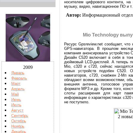
носителем цифрового контента, на
музыку, видео, навигационное ПО и т.
Автор:
Информационный отдел
Mio Technology выпу
Ресурс Gpsreview.net сообщает, что
GPS-навигатора. В прошлом месяц
компания анонсировала устройство 
Дизайн C520 включает в себя в тон
дюймовый LCD-дисплей. А теперь по
Mio, c320 и c720, сейчас находятс
2009
новых устройств подобен C520. 
Январь
навигаторов, c720, снабжен 2-Мп к
Февраль
обладают всеми возможностями, обы
Март
внешняя антенна, голосовое упра
формате MP3 и др. Кроме того, конс
Апрель
слоты расширения для карт пам
Май
информации о характеристиках c320 и
Июнь
не поступило.
Июль
Август
Сентябрь
Октябрь
Ноябрь
Декабрь