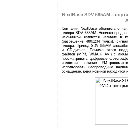
NextBase SDV 685AM – порт
Компания NextBase объявила о нача
плеера SDV 685AM. Новинка предназ
изюминкой является наличие в к
(разрешение 480х234 точки), сигн
плеера. Привод SDV 685AM способен
и CD-дисков. Помимо этого подд
файлов (MP3, WMA и AVI) с любых
просматривать цифровые фотографи
является наличие FM-трансмитт
использовать беспроводные наушн
оснащение, цена новинки находится н