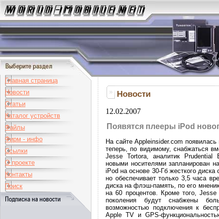
Главная страница
Новости
Новости
Статьи
12.02.2007
Каталог устройств
Появятся плееры iPod ново
Файлы
Фирм - инфо
На сайте Appleinsider.com появилась
теперь, по видимому, снабжаться в
Ссылки
Jesse Tortora, аналитик Prudential
О проекте
новыми носителями запланирован на 
iPod на основе 30-Гб жесткого диска 
Контакты
но обеспечивает только 3,5 часа вр
диска на флэш-память, по его мнени
Поиск
на 60 процентов. Кроме того, Jesse
поколения будут снабжены бол
возможностью подключения к беспр
Apple TV и GPS-функциональностью