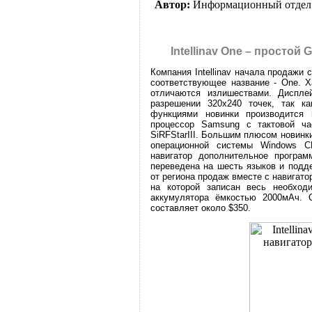
Автор:
Информационный отдел
Intellinav One – простой
Компания Intellinav начала продажи 
соответствующее название - One. Х
отличаются излишествами. Диспле
разрешении 320х240 точек, так ка
функциями новинки производится 
процессор Samsung с тактовой ч
SiRFStarIII. Большим плюсом новинки
операционной системы Windows C
навигатор дополнительное програм
переведена на шесть языков и подде
от региона продаж вместе с навигато
на которой записан весь необходи
аккумулятора ёмкостью 2000мАч. С
составляет около $350.