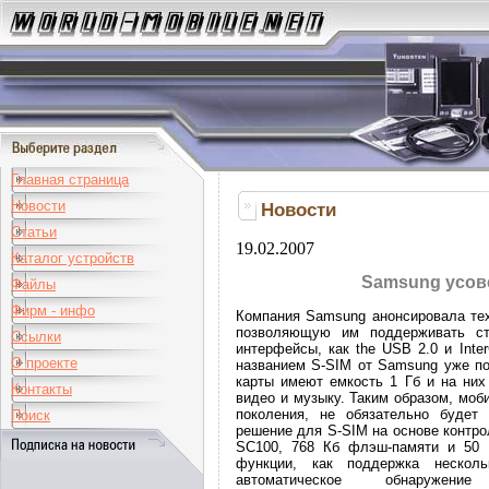
Главная страница
Новости
Новости
Статьи
19.02.2007
Каталог устройств
Samsung усов
Файлы
Фирм - инфо
Компания Samsung анонсировала тех
позволяющую им поддерживать ста
Ссылки
интерфейсы, как the USB 2.0 и Int
О проекте
названием S-SIM от Samsung уже по
карты имеют емкость 1 Гб и на них
Контакты
видео и музыку. Таким образом, мо
поколения, не обязательно будет
Поиск
решение для S-SIM на основе контр
SC100, 768 Кб флэш-памяти и 50 
функции, как поддержка несколь
автоматическое обнаружен