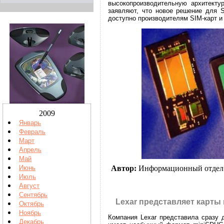
высокопроизводительную архитекту
заявляют, что новое решение для S
доступно производителям SIM-карт и
2009
Январь
Февраль
Март
Апрель
Май
Автор:
Информационный отдел
Июнь
Июль
Август
Сентябрь
Lexar представляет карты
Октябрь
Ноябрь
Компания Lexar представила сразу 
Декабрь