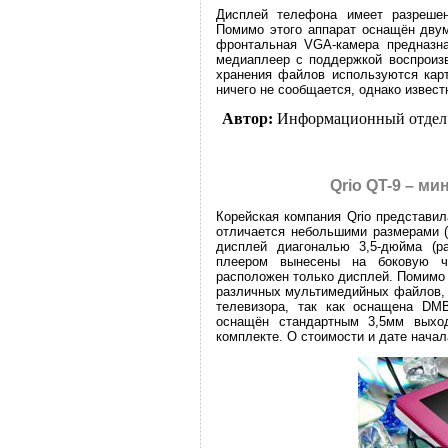
Дисплей телефона имеет разрешен
Помимо этого аппарат оснащён двум
фронтальная VGA-камера предназна
медиаплеер с поддержкой воспрои
хранения файлов используются кар
ничего не сообщается, однако извест
Автор:
Информационный отдел
Qrio QT-9 – м
Корейская компания Qrio представи
отличается небольшими размерами (
дисплей диагональю 3,5-дюйма (ра
плеером вынесены на боковую ч
расположен только дисплей. Помимо
различных мультимедийных файлов, 
телевизора, так как оснащена DMB
оснащён стандартным 3,5мм выхо
комплекте. О стоимости и дате начал