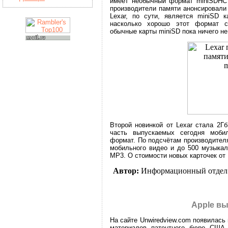
имеет необычный формат miniSDHC п
производители памяти анонсировали
Lexar, по сути, является miniSD 
насколько хорошо этот формат 
обычные карты miniSD пока ничего не
Второй новинкой от Lexar стала 2Г
часть выпускаемых сегодня моби
формат. По подсчётам производителя
мобильного видео и до 500 музыкал
MP3. О стоимости новых карточек от 
Автор:
Информационный отдел
Apple вы
На сайте Unwiredview.com появилась
материалов патентного бюро США.