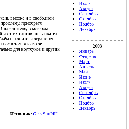
Июль
Август
Сентябрь
очень высока и в свободной
Октябрь
 проблему, приобретя
Ноябрь
-накопителя, в котором
Декабрь
 из этих слотов пользователь
объём накопителя ограничен
плюс в том, что такое
2008
уально для ноутбуков и других
Январь
Февраль
Март
Апрель
Май
Июнь
Июль
Август
Сентябрь
Октябрь
Ноябрь
Декабрь
Источник:
GeekStuff4U