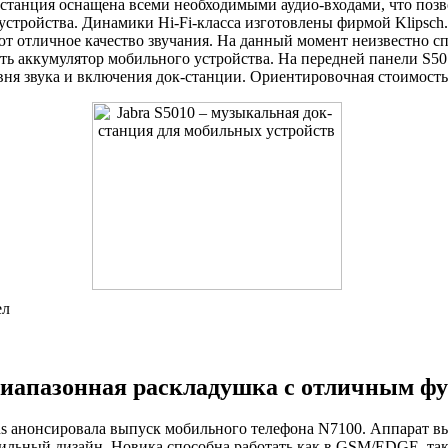
станция оснащена всеми необходимыми аудио-входами, что позв
стройства. Динамики Hi-Fi-класса изготовлены фирмой Klipsch.
ют отличное качество звучания. На данный момент неизвестно с
ть аккумулятор мобильного устройства. На передней панели S5
вня звука и включения док-станции. Ориентировочная стоимость
ел
диапазонная раскладушка с отличным ф
 анонсировала выпуск мобильного телефона N7100. Аппарат вы
тильный дизайн. Новика способна работать как в GSM/EDGE, та