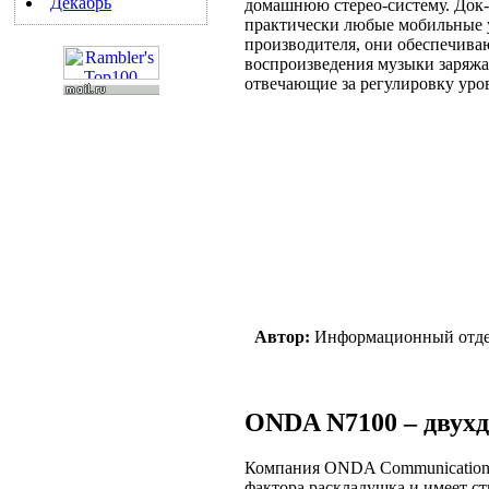
Декабрь
домашнюю стерео-систему. Док-
практически любые мобильные у
производителя, они обеспечива
воспроизведения музыки заряжа
отвечающие за регулировку уро
Автор:
Информационный отд
ONDA N7100 – двух
Компания ONDA Communications
фактора раскладушка и имеет с