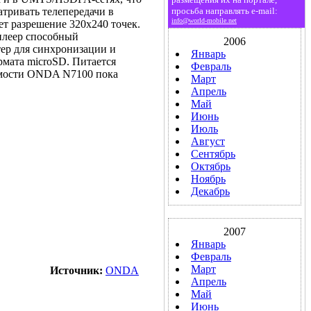
просьба направлять e-mail:
атривать телепередачи в
info@world-mobile.net
т разрешение 320х240 точек.
плеер способный
2006
ер для синхронизации и
Январь
рмата microSD. Питается
Февраль
оимости ONDA N7100 пока
Март
Апрель
Май
Июнь
Июль
Август
Сентябрь
Октябрь
Ноябрь
Декабрь
2007
Январь
Февраль
Март
Источник:
ONDA
Апрель
Май
Июнь