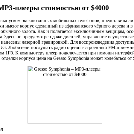
 MP3-плееры стоимостью от $4000
 выпуском эксклюзивных мобильных телефонов, представила ли
и имеют корпус сделанный из африканского чёрного дерева и в
ли обычного золота. Как и полагается эксклюзивным вещицам, о
я. Здесь не предусмотрен даже дисплей, управление осуществля
е нанесены лазерной гравировкой. Для воспроизведения доступ
GG. Любители послушать радио оценят встроенный FM-приёмн
ом 1Гб. К компьютеру плeер подключается при помощи интерфе
 отделки корпуса цена на Gresso Symphonia может колебаться от 
ел