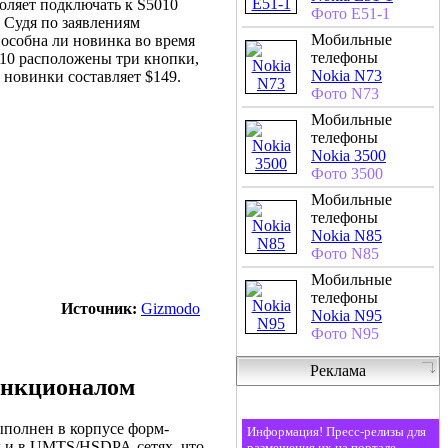
оляет подключать к S5010
Фото E51-1
 Судя по заявлениям
Мобильные
пособна ли новинка во время
телефоны
010 расположены три кнопки,
Nokia N73
 новинки составляет $149.
Фото N73
Мобильные
телефоны
Nokia 3500
Фото 3500
Мобильные
телефоны
Nokia N85
Фото N85
Мобильные
телефоны
Источник:
Gizmodo
Nokia N95
Фото N95
Реклама
ункционалом
полнен в корпусе форм-
Информация! Пресс-релизы для
к и в UMTS/HSDPA-сетях, что
размещения их на портале,