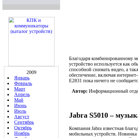
Благодаря комбинированному мод
устройство используется как о
способной снимать видео, а та
2009
обеспечение, включая интернет-
Январь
E2831 пока ничего не сообщаетс
Февраль
Март
Автор:
Информационный отд
Апрель
Май
Июнь
Июль
Jabra S5010 – музы
Август
Сентябрь
Октябрь
Компания Jabra известная благо
Ноябрь
мобильных устройств. Новинка 