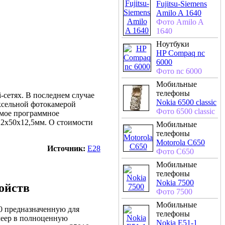
Fujitsu-Siemens
Amilo A 1640
Фото Amilo A
1640
Ноутбуки
HP Compaq nc
6000
Фото nc 6000
Мобильные
телефоны
-сетях. В последнем случае
Nokia 6500 classic
ксельной фотокамерой
Фото 6500 classic
имое программное
12x50x12,5мм. О стоимости
Мобильные
телефоны
Motorola C650
Источник:
E28
Фото C650
Мобильные
телефоны
Nokia 7500
ойств
Фото 7500
Мобильные
10 предназначенную для
телефоны
леер в полноценную
Nokia E51-1