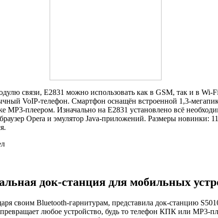
улю связи, E2831 можно использовать как в GSM, так и в Wi-Fi
бычный VoIP-телефон. Смартфон оснащён встроенной 1,3-мегапи
кже MP3-плеером. Изначально на E2831 установлено всё необход
браузер Opera и эмулятор Java-приложений. Размеры новинки: 1
я.
ел
кальная док-станция для мобильных устр
даря своим Bluetooth-гарнитурам, представила док-станцию S50
превращает любое устройство, будь то телефон КПК или MP3-п