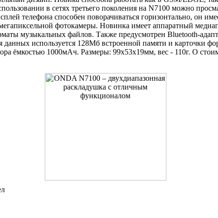
спользовании в сетях третьего поколения на N7100 можно просм
плей телефона способен поворачиваться горизонтально, он имее
-мегапиксельной фотокамеры. Новинка имеет аппаратный медиа
маты музыкальных файлов. Также предусмотрен Bluetooth-адапт
ия данных используется 128Мб встроенной памяти и карточки фо
тора ёмкостью 1000мАч. Размеры: 99х53х19мм, вес - 110г. О ст
ел