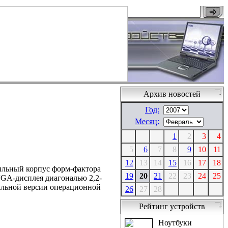
Архив новостей
Год:
Месяц:
1
2
3
4
5
6
7
8
9
10
11
12
13
14
15
16
17
18
тильный корпус форм-фактора
19
20
21
22
23
24
25
VGA-дисплея диагональю 2,2-
альной версии операционной
26
27
28
Рейтинг устройств
Ноутбуки