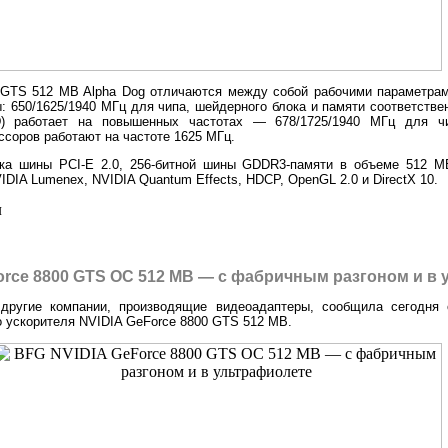
GTS 512 MB Alpha Dog отличаются между собой рабочими параметрами
 650/1625/1940 МГц для чипа, шейдерного блока и памяти соответстве
D) работает на повышенных частотах — 678/1725/1940 МГц для ч
ссоров работают на частоте 1625 МГц.
жка шины PCI-E 2.0, 256-битной шины GDDR3-памяти в объеме 512 МБ
IDIA Lumenex, NVIDIA Quantum Effects, HDCP, OpenGL 2.0 и DirectX 10.
л
orce 8800 GTS OC 512 MB — с фабричным разгоном и в
 другие компании, производящие видеоадаптеры, сообщила сегодня
 ускорителя NVIDIA GeForce 8800 GTS 512 MB.