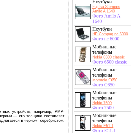
Ноутбуки
Fujitsu-Siemens
Amilo A 1640
Фото Amilo A
1640
Ноутбуки
HP Compaq nc 6000
Фото nc 6000
Мобильные
телефоны
Nokia 6500 classic
Фото 6500 classic
Мобильные
телефоны
Motorola C650
Фото C650
Мобильные
телефоны
Nokia 7500
Фото 7500
ктных устройств, например, РМР-
Мобильные
мерами — его толщина составляет
телефоны
едлагается в черном, серебристом,
Nokia E51-1
Фото E51-1