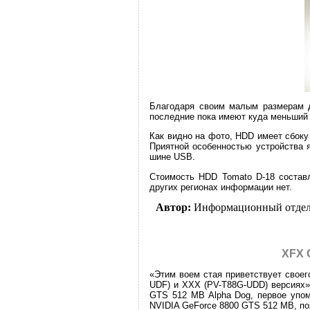
Благодаря своим малым размерам д
последние пока имеют куда меньший
Как видно на фото, HDD имеет сбоку
Приятной особенностью устройства я
шине USB.
Стоимость HDD Tomato D-18 составл
других регионах информации нет.
Автор:
Информационный отде
XFX 
«Этим воем стая приветствует своег
UDF) и XXX (PV-T88G-UDD) версиях»
GTS 512 MB Alpha Dog, первое упом
NVIDIA GeForce 8800 GTS 512 MB, по