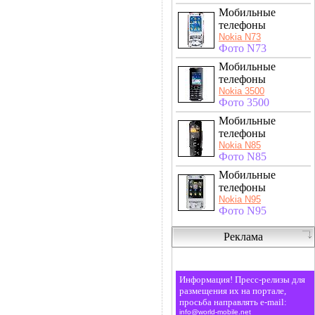
Мобильные
телефоны
Nokia N73
Фото N73
Мобильные
телефоны
Nokia 3500
Фото 3500
Мобильные
телефоны
Nokia N85
Фото N85
Мобильные
телефоны
Nokia N95
Фото N95
Реклама
Информация! Пресс-релизы для
размещения их на портале,
просьба направлять e-mail:
info@world-mobile.net