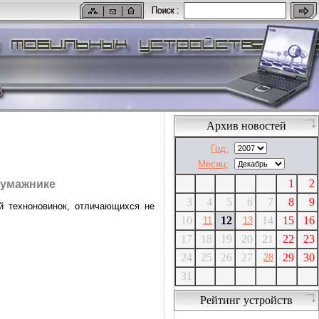
Архив новостей
Год:
Месяц:
1
2
 бумажнике
3
4
5
6
7
8
9
й техноновинок, отличающихся не
10
12
14
15
16
11
13
17
18
19
20
21
22
23
24
25
26
27
29
30
28
31
Рейтинг устройств