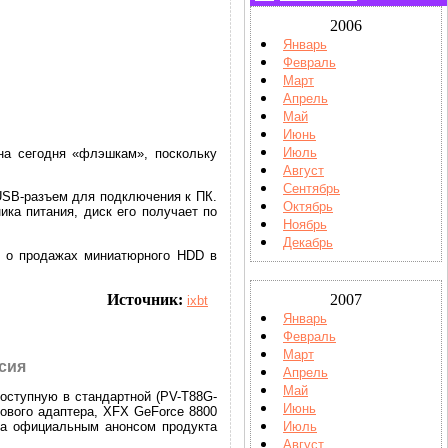
2006
Январь
Февраль
Март
Апрель
Май
Июнь
Июль
на сегодня «флэшкам», поскольку
Август
Сентябрь
 USB-разъем для подключения к ПК.
Октябрь
ика питания, диск его получает по
Ноябрь
Декабрь
, о продажах миниатюрного HDD в
Источник:
2007
ixbt
Январь
Февраль
Март
сия
Апрель
Май
оступную в стандартной (PV-T88G-
Июнь
ового адаптера, XFX GeForce 8800
Июль
за официальным анонсом продукта
Август