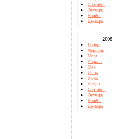
Сентябрь
Октябрь
Ноябрь
Декабрь
2008
Январь
Февраль
Март
Апрель
Май
Июнь
Июль
Август
Сентябрь
Октябрь
Ноябрь
Декабрь