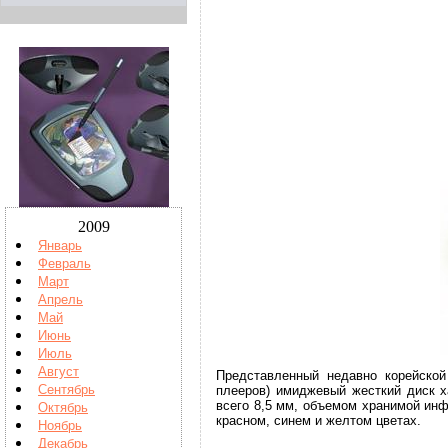
2009
Январь
Февраль
Март
Апрель
Май
Июнь
Июль
Август
Представленный недавно корейской
Сентябрь
плееров) имиджевый жесткий диск 
всего 8,5 мм, объемом хранимой инф
Октябрь
красном, синем и желтом цветах.
Ноябрь
Декабрь