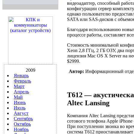
видеоадаптер, способный работ
конфигурации сервер комплекту
однако пользователю предостав
SATA или SAS-дисков с объемом
Благодаря использованию новых
процессе работы, составляет все
Стоимость минимальной конфигу
Xeon 2,8 ГГц, 2 ГБ ОЗУ, два порт
лицензия Mac OS X Server на н
$2999.
2009
Автор:
Информационный отде
Январь
Февраль
Март
Апрель
T612 — акустическая
Май
Altec Lansing
Июнь
Июль
Август
Компания Altec Lansing предста
Сентябрь
сотового телефона Apple iPhone
Октябрь
При поступлении звонка во вре
Ноябрь
система T612 приостанавливает 