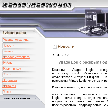
Главная страница
Новости
Новости
Статьи
31.07.2008
Каталог устройств
Virage Logic раскрыла од
Файлы
Фирм - инфо
Компания Virage Logic, спец
интеллектуальной собственности, и
Ссылки
опубликовала интересный факт — в
О проекте
разработка Virage Logic из области в
Контакты
Компании имеют довольно долгую ис
Поиск
«Более восьми лет наши инженеры и
Logic, чтобы создать одни из на
продуктов на рынке, — сказал Д
проектированию подразделения A