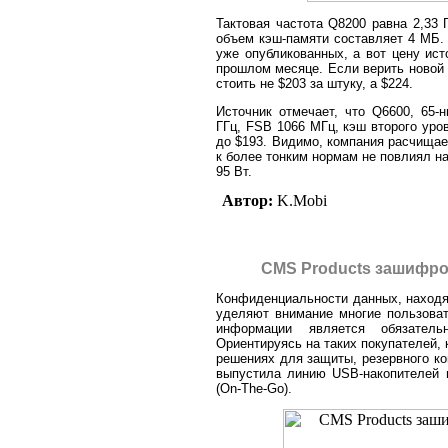
Тактовая частота Q8200 равна 2,33 
объем кэш-памяти составляет 4 МБ.
уже опубликованных, а вот цену ист
прошлом месяце. Если верить новой 
стоить не $203 за штуку, а $224.
Источник отмечает, что Q6600, 65-
ГГц, FSB 1066 МГц, кэш второго уро
до $193. Видимо, компания расчищае
к более тонким нормам не повлиял н
95 Вт.
Автор:
K.Mobi
CMS Products зашифро
Конфиденциальности данных, находя
уделяют внимание многие пользоват
информации является обязатель
Ориентируясь на таких покупателей,
решениях для защиты, резервного ко
выпустила линию USB-накопителей 
(On-The-Go).