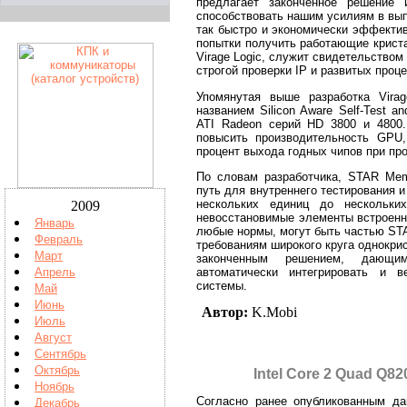
предлагает законченное решение
способствовать нашим усилиям в вы
так быстро и экономически эффектив
попытки получить работающие крист
Virage Logic, служит свидетельство
строгой проверки IP и развитых проц
Упомянутая выше разработка Vira
названием Silicon Aware Self-Test 
ATI Radeon серий HD 3800 и 4800. 
повысить производительность GPU,
процент выхода годных чипов при про
По словам разработчика, STAR Me
путь для внутреннего тестирования 
нескольких единиц до нескольки
2009
невосстановимые элементы встроенн
Январь
любые нормы, могут быть частью ST
Февраль
требованиям широкого круга однокр
Март
законченным решением, дающи
автоматически интегрировать и 
Апрель
системы.
Май
Июнь
Автор:
K.Mobi
Июль
Август
Сентябрь
Октябрь
Intel Core 2 Quad Q8
Ноябрь
Согласно ранее опубликованным дан
Декабрь