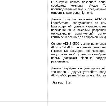
О выпуске нового лазерного сенс
сообщила компания Avago Tec
производительностью и предназначе
относит к категории high-end.
Датчик получил название ADNS-9
LaserStream, заслужившая от сам
Благодаря ей, датчик характеризуе
перемещения с высоким разрешени
отслеживания манипуляций, выпо
критически важно для современных д
Сенсор ADNS-9500 можно использова
ADNS-6190-002. Указанные компон
компактных размеров, не имеющее
отсутствие необходимости калибро
новым датчиком. Новинка подде
разрешение.
Датчик подойдет как для проводны
трекболов и других устройств вво
ADNS-9500 равна $4 за штуку. Постав
Автор:
Trei