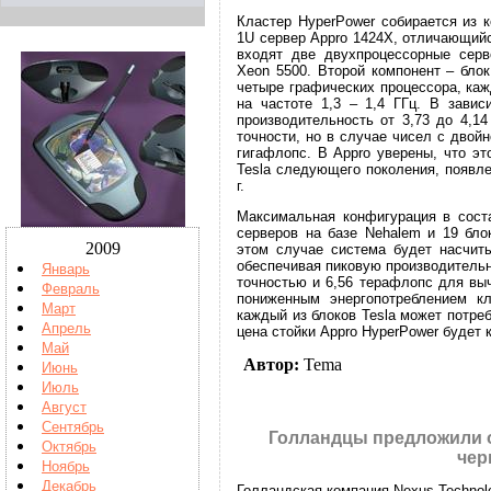
Кластер HyperPower собирается из 
1U сервер Appro 1424X, отличающийс
входят две двухпроцессорные серве
Xeon 5500. Второй компонент – бло
четыре графических процессора, ка
на частоте 1,3 – 1,4 ГГц. В завис
производительность от 3,73 до 4,1
точности, но в случае чисел с двойн
гигафлопс. В Appro уверены, что э
Tesla следующего поколения, появле
г.
Максимальная конфигурация в сост
серверов на базе Nehalem и 19 бло
2009
этом случае система будет насчиты
обеспечивая пиковую производитель
Январь
точностью и 6,56 терафлопс для вы
Февраль
пониженным энергопотреблением кл
Март
каждый из блоков Tesla может потреб
Апрель
цена стойки Appro HyperPower будет 
Май
Автор:
Tema
Июнь
Июль
Август
Сентябрь
Голландцы предложили о
Октябрь
чер
Ноябрь
Декабрь
Голландская компания Nexus Technol