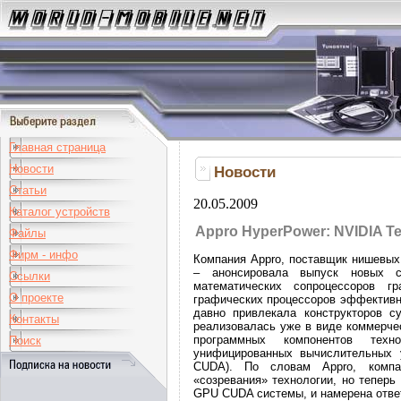
Главная страница
Новости
Новости
Статьи
20.05.2009
Каталог устройств
Appro HyperPower: NVIDIA Te
Файлы
Фирм - инфо
Компания Appro, поставщик нишевых
– анонсировала выпуск новых с
Ссылки
математических сопроцессоров г
О проекте
графических процессоров эффективн
давно привлекала конструкторов с
Контакты
реализовалась уже в виде коммерче
программных компонентов техно
Поиск
унифицированных вычислительных ус
CUDA). По словам Appro, компа
«созревания» технологии, но теперь
GPU CUDA системы, и намерена ответ