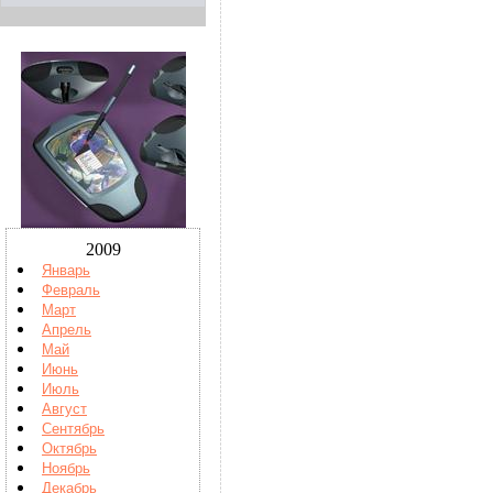
2009
Январь
Февраль
Март
Апрель
Май
Июнь
Июль
Август
Сентябрь
Октябрь
Ноябрь
Декабрь