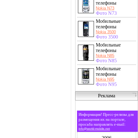
телефоны
Nokia N73
Фото N73
Мобильные
телефоны
Nokia 3500
Фото 3500
Мобильные
телефоны
Nokia N85
Фото N85
Мобильные
телефоны
Nokia N95
Фото N95
Реклама
Информация! Пресс-релизы для
размещения их на портале,
просьба направлять e-mail:
info@world-mobile.net
2006