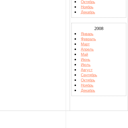
Октябрь
Ноябрь
Декабрь
2008
Январь
Февраль
Март
Апрель
Май
Июнь
Июль
Август
Сентябрь
Октябрь
Ноябрь
Декабрь