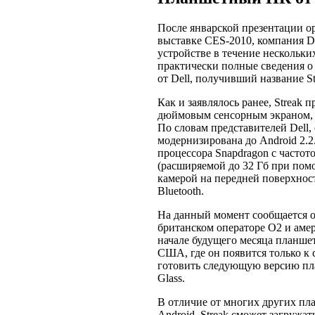
После январской презентации о
выставке CES-2010, компания De
устройстве в течение нескольких
практически полные сведения о 
от Dell, получивший название St
Как и заявлялось ранее, Streak 
дюймовым сенсорным экраном, 
По словам представителей Dell,
модернизирована до Android 2.2
процессора Snapdragon с частот
(расширяемой до 32 Гб при пом
камерой на передней поверхност
Bluetooth.
На данный момент сообщается о 
британском операторе O2 и аме
начале будущего месяца планшет
США, где он появится только к с
готовить следующую версию пл
Glass.
В отличие от многих других пл
Android, Streak сможет загружат