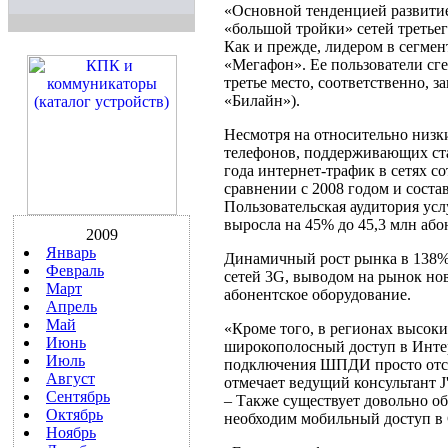
«Основной тенденцией развитие
«большой тройки» сетей третьег
Как и прежде, лидером в сегме
«Мегафон». Ее пользователи сг
третье место, соответственно,
«Билайн»).
Несмотря на относительно низк
телефонов, поддерживающих ста
года интернет-трафик в сетях с
сравнении с 2008 годом и состав
Пользовательская аудитория ус
выросла на 45% до 45,3 млн або
2009
Январь
Динамичный рост рынка в 138%
Февраль
сетей 3G, выводом на рынок но
Март
абонентское оборудование.
Апрель
Май
«Кроме того, в регионах высок
Июнь
широкополосный доступ в Инте
Июль
подключения ШПДИ просто отсут
Август
отмечает ведущий консультант J'
Сентябрь
– Также существует довольно о
Октябрь
необходим мобильный доступ в С
Ноябрь