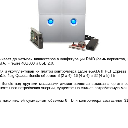
живает до четырех винчестеров в конфигурации RAID (семь вариантов, 
, Firewire 400/800 и USB 2.0.
я и укомплектовав их платой контроллера LaCie eSATA II PCI Express 
e 4big Quadra Bundle объемом 8 (2 x 4), 16 (4 x 4) и 32 (4 x 8) ТБ.
 Bundle над другими массивами дисков является высокая энергетич
ниженного потребления энергии, существенно снижая потребляемую мощ
ух накопителей суммарным объемом 8 ТБ и контроллера составляет $