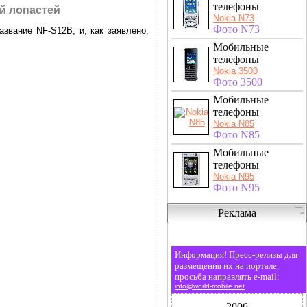
телефоны
й лопастей
Nokia N73
Фото N73
звание NF-S12B, и, как заявлено,
Мобильные
телефоны
Nokia 3500
Фото 3500
Мобильные
телефоны
Nokia N85
Фото N85
Мобильные
телефоны
Nokia N95
Фото N95
Реклама
Информация! Пресс-релизы для
размещения их на портале,
просьба направлять e-mail:
info@world-mobile.net
2006