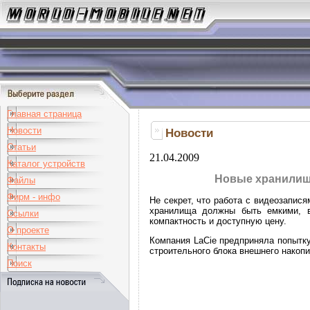
Главная страница
Новости
Новости
Статьи
21.04.2009
Каталог устройств
Новые хранилища
Файлы
Фирм - инфо
Не секрет, что работа с видеозапис
хранилища должны быть емкими, в
Ссылки
компактность и доступную цену.
О проекте
Компания LaCie предприняла попытку
Контакты
строительного блока внешнего накопи
Поиск