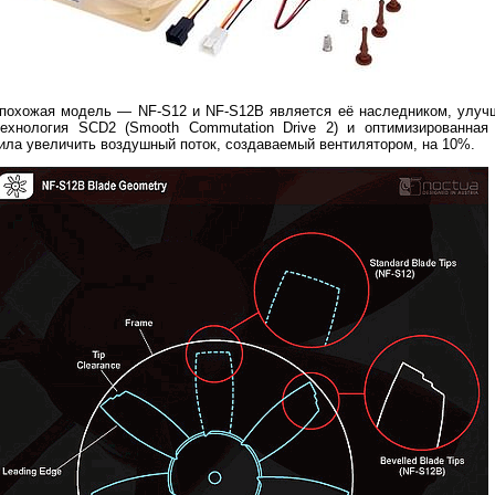
 похожая модель — NF-S12 и NF-S12B является её наследником, улуч
ехнология SCD2 (Smooth Commutation Drive 2) и оптимизированная 
ила увеличить воздушный поток, создаваемый вентилятором, на 10%.