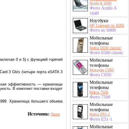
Amilo A 1640
Фото Amilo A
1640
Ноутбуки
HP Compaq nc 6000
Фото nc 6000
Мобильные
телефоны
Nokia 6500 classic
Фото 6500 classic
включая 0 и 5) с функцией горячей
Мобильные
телефоны
Motorola C650
Card 3 Gb/s (четыре порта eSATA 3
Фото C650
Мобильные
еская эффективность — хранилище
телефоны
ность. В комплект поставки входит
Nokia 7500
Фото 7500
1999. Хранилища большего объема
Мобильные
телефоны
Источник:
News
Nokia E51-1
Фото E51-1
Мобильные