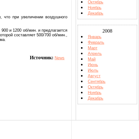
Октябрь
Ноябрь
Декабрь
, что при увеличении воздушного
 900 и 1200 об/мин. и предлагается
2008
которой составляет 500/700 об/мин.,
Январь
ма.
Февраль
Март
Апрель
Источник:
News
Май
Июнь
Июль
Август
Сентябрь
Октябрь
Ноябрь
Декабрь