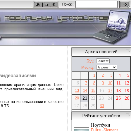
Архив новостей
Год:
Месяц:
4
5
1
2
3
 видеозаписями
6
11
12
7
8
9
10
 внешним хранилищам данных. Такие
т привлекательный внешний вид,
16
18
19
13
14
15
17
21
22
23
24
25
26
20
енных на использовании в качестве
27
28
29
30
 8 ТБ.
Рейтинг устройств
Ноутбуки
Fujitsu-Siemens