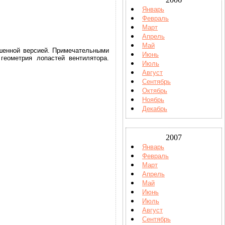
Январь
Февраль
Март
Апрель
Май
шенной версией. Примечательными
Июнь
геометрия лопастей вентилятора.
Июль
Август
Сентябрь
Октябрь
Ноябрь
Декабрь
2007
Январь
Февраль
Март
Апрель
Май
Июнь
Июль
Август
Сентябрь