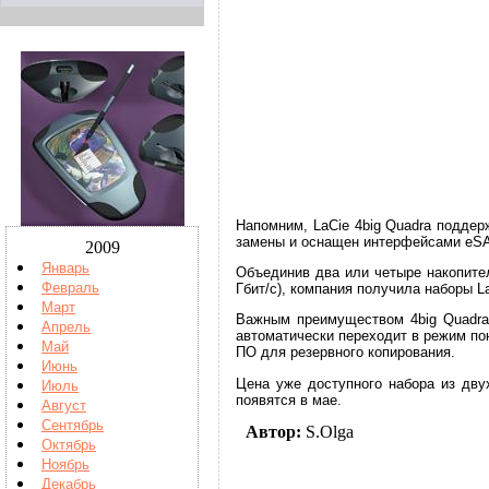
Напомним, LaCie 4big Quadra поддер
замены и оснащен интерфейсами eSATA
2009
Январь
Объединив два или четыре накопител
Февраль
Гбит/с), компания получила наборы LaCi
Март
Важным преимуществом 4big Quadra
Апрель
автоматически переходит в режим по
Май
ПО для резервного копирования.
Июнь
Цена уже доступного набора из дв
Июль
появятся в мае.
Август
Сентябрь
Автор:
S.Olga
Октябрь
Ноябрь
Декабрь