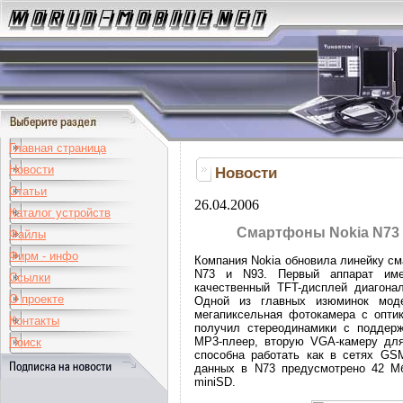
Главная страница
Новости
Новости
Статьи
26.04.2006
Каталог устройств
Смартфоны Nokia N73 
Файлы
Фирм - инфо
Компания Nokia обновила линейку см
N73 и N93. Первый аппарат име
Ссылки
качественный TFT-дисплей диагона
О проекте
Одной из главных изюминок моде
мегапиксельная фотокамера с оптик
Контакты
получил стереодинамики с поддерж
MP3-плеер, вторую VGA-камеру для 
Поиск
способна работать как в сетях G
данных в N73 предусмотрено 42 Мб
miniSD.