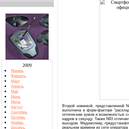
2009
Январь
Февраль
Март
Апрель
Май
Июнь
Июль
Второй новинкой, представленной N
Август
выполнена в форм-факторе "расклад
Сентябрь
оптическим зумом и возможностью с
Октябрь
кадров в секунду. Также N93 отличает
Ноябрь
выходом. Медиаплеер, предустановл
реальном времени из сети оператор
Декабрь