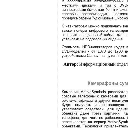
В ассортименте автоэлектроники 
жёсткими дисками и три с DVD-
винчестерами ёмкостью 40 ГБ и смог
способны воспроизводить шестик
прредусмотрены 7-дюймовые широко
К навигаторам можно подключать вне
также тюнеры цифрового телевиден
включить специальный кабель для п
установки на подголовник сиденья.
Стоимость HDD-навигаторов будет в
DVD-моделей - от 1370 до 1700 д
устройствами Carnavi начнутся 8 мая 
Автор:
Информационный отдел
Камерафоны сум
Компания ActiveSymbols разработал
сотовые телефоны с камерами для в
рекламе, афишах и других носителя
будет получить исчерпывающую 
утверждают создатели, для иденти
объектив даже треть картинки. Ка
телефоне, для чего потребовалось 
пересылается на сервер ActiveSymb
объектами. Технология привлекател