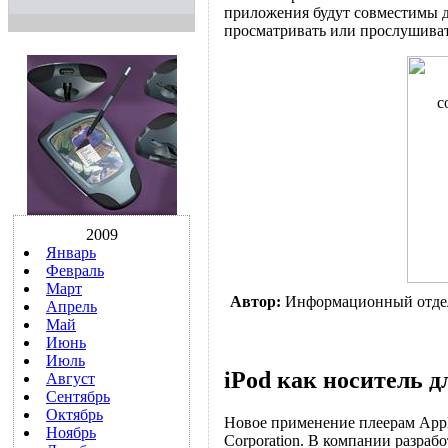
приложения будут совместимы д
просматривать или прослушива
2009
Январь
Февраль
Март
Автор:
Информационный отде
Апрель
Май
Июнь
Июль
iPod как носитель 
Август
Сентябрь
Октябрь
Новое применение плеерам Apple
Ноябрь
Corporation. В компании разрабо