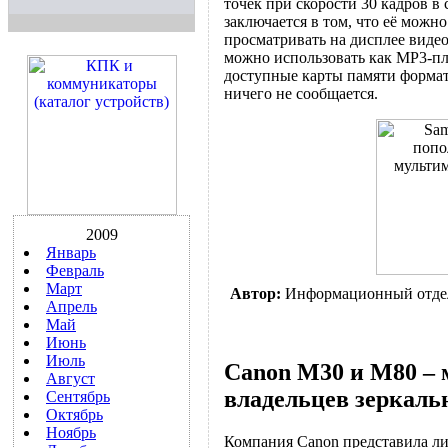
точек при скорости 30 кадров в
заключается в том, что её можно
просматривать на дисплее вид
можно использовать как MP3-пл
доступные карты памяти форма
ничего не сообщается.
2009
Январь
Февраль
Март
Автор:
Информационный отде
Апрель
Май
Июнь
Июль
Canon M30 и M80 –
Август
владельцев зеркал
Сентябрь
Октябрь
Ноябрь
Компания Canon представила л