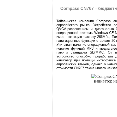
Compass CN767 – бюджетн
Тайваньская компания Compass а
европейского рынка. Устройство 
QVGA-разрешением и диагональю 3
операционной системы Windows CE.N
имеет тактовую частоту 266МГц. П
навигационные функции отвечает 20-
Учитывая наличие операционной сис
новинке функций MP3 и медиаплее
памяти стандарта SD/MMC. От вс
устройство способно проработать 
навигатор при помощи интерфейса
европейских языков, однако о нави
стоимости CN767 также ничего неизве