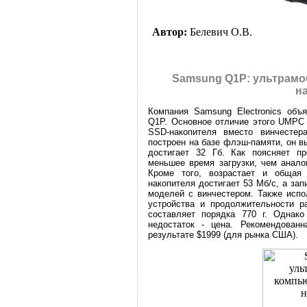
Автор:
Белевич О.В.
Samsung Q1P: ультрамо
н
Компания Samsung Electronics объ
Q1P. Основное отличие этого UMPC 
SSD-накопителя вместо винчестера
построен на базе флэш-памяти, он 
достигает 32 Гб. Как поясняет п
меньшее время загрузки, чем анало
Кроме того, возрастает и общая 
накопителя достигает 53 Мб/с, а зап
моделей с винчестером. Также испо
устройства и продолжительности р
составляет порядка 770 г. Однак
недостаток - цена. Рекомендова
результате $1999 (для рынка США).