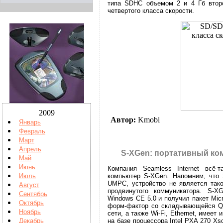
типа SDHC объемом 2 и 4 Гб второ
четвертого класса скорости.
2009
Автор:
Kmobi
Январь
Февраль
Март
Апрель
S-XGen: портативный ко
Май
Июнь
Компания Seamless Internet всё-
компьютер S-XGen. Напомним, что 
Июль
UMPC, устройство не является тако
Август
продвинутого коммуникатора. S-X
Сентябрь
Windows CE 5.0 и получил пакет Micr
Октябрь
форм-фактор со складывающейся Q
Ноябрь
сети, а также Wi-Fi, Ethernet, имеет
на базе процессора Intel PXA 270 Xs
Декабрь