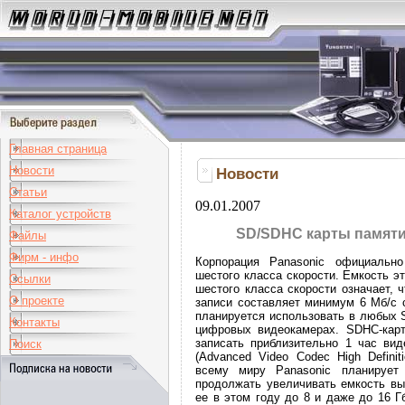
Главная страница
Новости
Новости
Статьи
09.01.2007
Каталог устройств
SD/SDHC карты памяти 
Файлы
Фирм - инфо
Корпорация Panasonic официальн
шестого класса скорости. Емкость эт
Ссылки
шестого класса скорости означает, ч
О проекте
записи составляет минимум 6 Мб/с 
планируется использовать в любых 
Контакты
цифровых видеокамерах. SDHC-карт
записать приблизительно 1 час ви
Поиск
(Advanced Video Codec High Defini
всему миру Panasonic планирует
продолжать увеличивать емкость вы
ее в этом году до 8 и даже до 16 