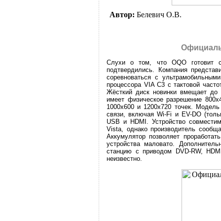
Автор:
Белевич О.В.
Официаль
Слухи о том, что OQO готовит с
подтвердились. Компания представ
соревноваться с ультрамобильными
процессора VIA C3 с тактовой часто
Жёсткий диск новинки вмещает до 
имеет физическое разрешение 800х
1000x600 и 1200x720 точек. Модел
связи, включая Wi-Fi и EV-DO (толь
USB и HDMI. Устройство совместим
Vista, однако производитель сообщ
Аккумулятор позволяет проработать
устройства маловато. Дополнител
станцию с приводом DVD-RW, HDMI
неизвестно.