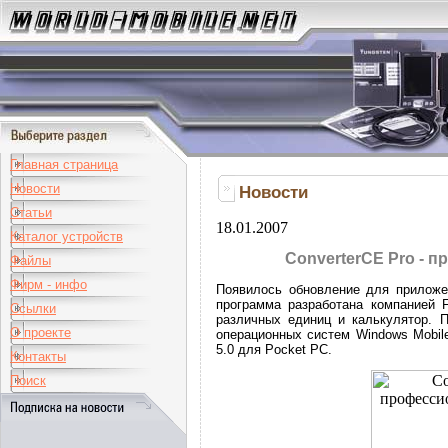
Главная страница
Новости
Новости
Статьи
18.01.2007
Каталог устройств
ConverterCE Pro - 
Файлы
Фирм - инфо
Появилось обновление для приложен
программа разработана компанией F
Ссылки
различных единиц и калькулятор. 
О проекте
операционных систем Windows Mobile
5.0 для Pocket PC.
Контакты
Поиск