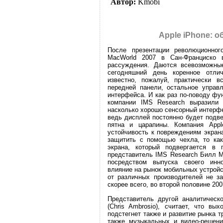
Автор:
Kmobi
Apple iPhonе: 
После презентации революционног
MacWorld 2007 в Сан-Франциско 
рассуждения. Даются всевозможные
сегодняшний день коренное отли
известно, пожалуй, практически в
передней панели, остальное управ
интерфейса. И как раз по-поводу фу
компании IMS Research выразили 
насколько хорошо сенсорный интерф
ведь дисплей постоянно будет подве
пятна и царапины. Компания App
устойчивость к повреждениям экран
защитить с помощью чехла, то ка
экрана, который подвергается в
представитель IMS Research Билл Мор
посредством выпуска своего инн
влияние на рынок мобильных устройс
от различных производителей не за
скорее всего, во второй половине 2007
Представитель другой аналитическо
(Chris Ambrosio), считает, что вы
подстегнет также и развитие рынка 
также музыкальных и видео-решени