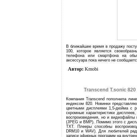
В ближайшее время в продажу посту
100, которое является своеобразн
телефона или смартфона на обыч
аксессуара пока ничего не сообщаетс
Автор:
Kmobi
Transcend T.sonic 8
Компания Transcend пополнила лине
индексом 820. Новинки представля
цветными дисплеями 1,5-дюйма с р
скромные характеристики дисплеев,
воспроизведения, но и видеофайлы
(JPEG и BMP). Помимо этого с дисп
TXT. Плееры способны воспроиз
DRM10 и WAV). Для любителей рад
записи эфирных программ на внутре