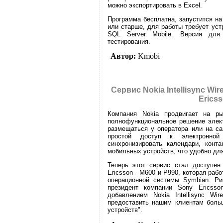
можно экспортировать в Excel.
Программа бесплатна, запустится н
или старше, для работы требует ус
SQL Server Mobile. Версия для
тестирования.
Автор:
Kmobi
Сервис Nokia Intellisync Wi
Erics
Компания Nokia продвигает на рын
полнофункциональное решение элект
размещаться у оператора или на са
простой доступ к электронной
синхронизировать календари, конт
мобильных устройств, что удобно дл
Теперь этот сервис стал доступен
Ericsson - M600 и P990, которая ра
операционной системы Symbian. Рик
президент компании Sony Ericsso
добавлением Nokia Intellisync W
предоставить нашим клиентам боль
устройств".