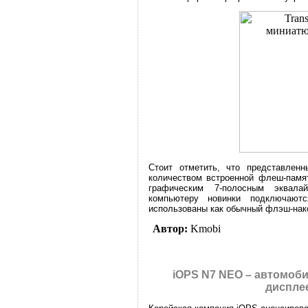
Стоит отметить, что представлен
количеством встроенной флеш-памят
графическим 7-полосным эквала
компьютеру новинки подключаю
использованы как обычный флэш-нако
Автор:
Kmobi
iOPS N7 NEO – автомоб
дисплее