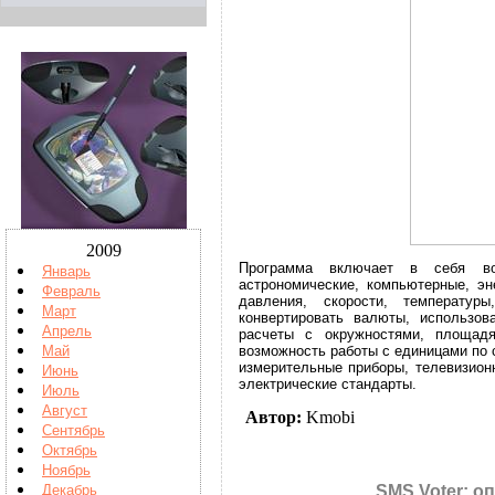
2009
Программа включает в себя воз
Январь
астрономические, компьютерные, эн
Февраль
давления, скорости, температу
Март
конвертировать валюты, использов
Апрель
расчеты с окружностями, площад
Май
возможность работы с единицами по
измерительные приборы, телевизион
Июнь
электрические стандарты.
Июль
Август
Автор:
Kmobi
Сентябрь
Октябрь
Ноябрь
SMS Voter: 
Декабрь