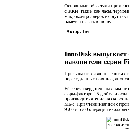
Основными областями применен
с ЖКИ, такие, как часы, термо
микроконтроллеров начнут пост
намечен начать в июне.
Автор:
Trei
InnoDisk выпускает
накопители серии F
Превышают заявленные показат
неделе, данные новинок, анонс
Её серия твердотельных накопи
форм-факторе 2,5 дюйма и осн
производить чтение на скорости
МБ/с. При чтении/записи с про
9500 и 5500 операций ввода-выв