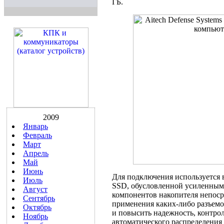
ГБ.
2009
Январь
Февраль
Март
Апрель
Май
Июнь
Для подключения используется
Июль
SSD, обусловленной усиленным 
Август
компонентов накопителя непоср
Сентябрь
применения каких-либо разъемо
Октябрь
и повысить надежность, контр
Ноябрь
автоматического распределения