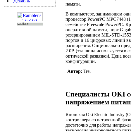
Декабрь
памяти.
В компьютере, занимающем один
процессор PowerPC MPC7448 (1,
семействе Freescale PowerPC. К
оперативной памяти, порт Gigabit
резервированием MIL-STD-1553B
портов и 16 цифровых линий вво
расширения. Опционально пред
2.0B (эта шина используется в 
оптической развязкой. Цена во
конфигурации.
Автор:
Trei
Специалисты OKI с
напряжением питани
Японская Oki Electric Industry 
контроллера со встроенной фл
достаточно для работы напряжен
технология низковольтного пит