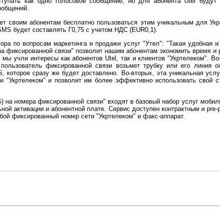
тупать как одно голосовое сообщение, но для абонента Utel будут 
ообщений.
гает своим абонентам бесплатно пользоваться этим уникальным для Ук
SMS будет составлять Г0,75 с учетом НДС (EUR0,1).
ора по вопросам маркетинга и продажи услуг "Утел": "Такая удобная и
а фиксированной связи" позволит нашим абонентам экономить время и 
 мы учли интересы как абонентов Utel, так и клиентов "Укртелеком". 
пользователь фиксированной связи возьмет трубку или его линия ос
 которое сразу же будет доставлено. Во-вторых, эта уникальная услу
зи "Укртелеком" и позволит им более эффективно использовать свой с
 на номера фиксированной связи" входят в базовый набор услуг мобильн
ой активации и абонентной плате. Сервис доступен контрактным и pre-p
ой фиксированный номер сети "Укртелеком" и факс-аппарат.