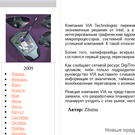
Компания VIA Technologies переж
экономичные решения от Intel, а 
интегрированным графическим ядром 
микропроцессоров, системной логи
успешной компанией. К такой относит
Более того, калифорнийцы всерьез
состоялся первый раунд переговоров
Как сообщает сетевой ресурс DigiTi
2009
целиком, либо только подразделен
Январь
руководство VIA выставило слишком
информации от аналитиков, тайвань
Февраль
возобновление переговоров о возмож
Март
Апрель
Реакция компании VIA на представл
Май
заявили, что разработчики планируют
планирует уходить с этих рынок, нес
Июнь
Июль
Автор:
Zhuma
Август
Сентябрь
Октябрь
Ноябрь
Новые пред
Декабрь