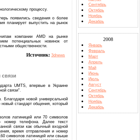
Сентябрь
нологическому процессу.
Октябрь
Ноябрь
еперь появились сведения о более
Декабрь
ния планирует выпустить на рынок
рочипам компании AMD на рынке
2008
чием потенциальных новинок от
Январь
естными общественности.
Февраль
Источник:
3dnews
Март
Апрель
Май
Июнь
 связи
Июль
Август
ндарта UMTS, впервые в Украине
ой связи".
Сентябрь
Октябрь
ы. Благодаря новой универсальной
Ноябрь
о новый стандарт общения, который
Декабрь
волов латиницей или 70 символов
- номер телефона. Далее текст
анной связи как обычный входной
щения, время отправления и номер
160 символов латиницей или свыше