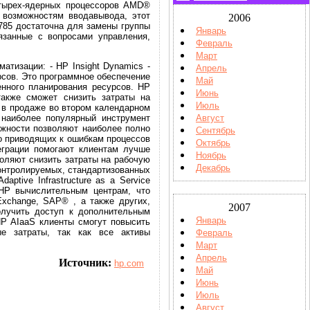
етырех-ядерных процессоров AMD®
 возможностям вводавывода, этот
2006
785 достаточна для замены группы
Январь
язанные с вопросами управления,
Февраль
Март
тизации: - HP Insight Dynamics -
Апрель
рсов. Это программное обеспечение
Май
нного планирования ресурсов. HP
Июнь
также сможет снизить затраты на
Июль
в продаже во втором календарном
Август
 наиболее популярный инструмент
ожности позволяют наиболее полно
Сентябрь
о приводящих к ошибкам процессов
Октябрь
еграции помогают клиентам лучше
Ноябрь
воляют снизить затраты на рабочую
Декабрь
контролируемых, стандартизованных
ptive Infrastructure as a Service
НР вычислительным центрам, что
xchange, SAP® , а также других,
2007
олучить доступ к дополнительным
Январь
P AIaaS клиенты смогут повысить
ые затраты, так как все активы
Февраль
Март
Апрель
Источник:
hp.com
Май
Июнь
Июль
Август