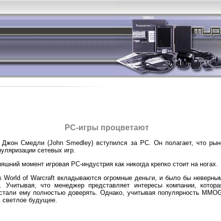
РС-игры процветают
t Джон Смедли (John Smedley) вступился за РС. Он полагает, что рын
уляризации сетевых игр.
няшний момент игровая PC-индустрия как никогда крепко стоит на ногах.
ак World of Warcraft вкладываются огромные деньги, и было бы неверны
. Учитывая, что менеджер представляет интересы компании, котор
стали ему полностью доверять. Однако, учитывая популярность MMOG
ь светлое будущее.