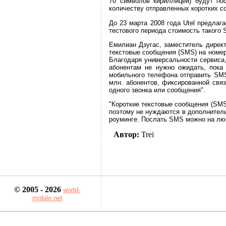
70 символов кириллицей) будут пос
количеству отправленных коротких с
До 23 марта 2008 года Utel предла
тестового периода стоимость такого 
Емилиан Дзугас, заместитель директ
текстовые сообщения (SMS) на номер
Благодаря универсальности сервиса,
абонентам не нужно ожидать, пока 
мобильного телефона отправить SMS,
млн. абонентов, фиксированной свя
одного звонка или сообщения".
"Короткие текстовые сообщения (SMS)
поэтому не нуждаются в дополнительн
роуминге. Послать SMS можно на люб
Автор:
Trei
© 2005 - 2026
world-
mobile.net