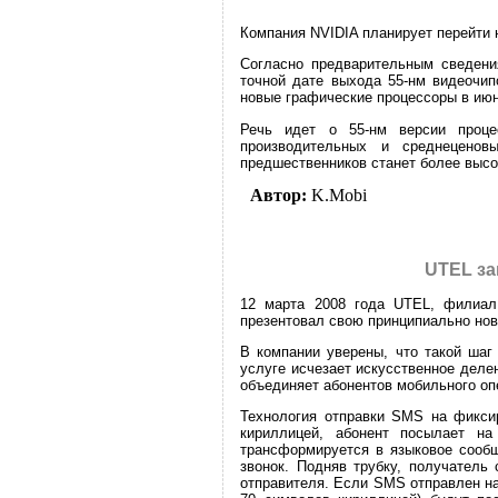
Компания NVIDIA планирует перейти 
Согласно предварительным сведения
точной дате выхода 55-нм видеочип
новые графические процессоры в июн
Речь идет о 55-нм версии проце
производительных и среднеценов
предшественников станет более высо
Автор:
K.Mobi
UTEL за
12 марта 2008 года UTEL, филиал
презентовал свою принципиально нов
В компании уверены, что такой шаг
услуге исчезает искусственное деле
объединяет абонентов мобильного опе
Технология отправки SMS на фикси
кириллицей, абонент посылает н
трансформируется в языковое сообщ
звонок. Подняв трубку, получатель
отправителя. Если SMS отправлен на