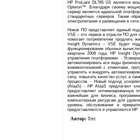
HP ProLiant DL785 G5 является мо
Opteron™. Благодаря своему мощно
сервер является идеальной платфор
стандарнтных серверов. Таким обр
электропитания и размещения в сети.
Новое ПО представляет единый подх
VSE – это первое в отрасли ПО для 
помогает потребителям продлить жи
Insight Dynamics – VSE будет под
функционирование обычных вычислит
квартале 2008 года, HP Insight D
управления платформами. - Усоверше
автоматизировать все виды физическ
взаимоотношений с клиентами, прог
управлять и внедрять автоматизиров
силу, повысить качество услуг, а т
процессов. - Новый подход ускоряет
(AIaaS) - HP AIaaS предлагают кл
предоставляет оптимизированную п
важнейших для бизнеса, программн
компьютерным ресурсам для удовле
уровень обслуживания и преврати
предоставляются и управляются НР.
Автор:
Trei