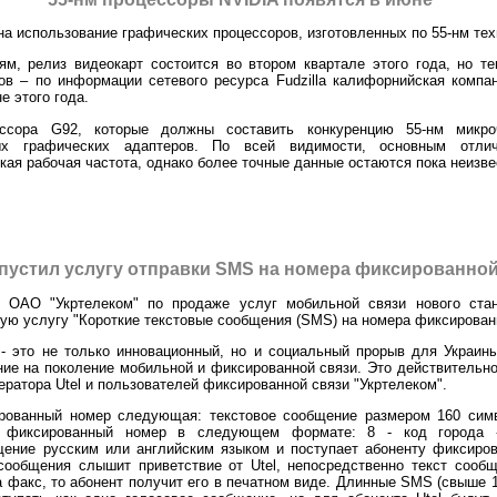
на использование графических процессоров, изготовленных по 55-нм тех
м, релиз видеокарт состоится во втором квартале этого года, но т
ов – по информации сетевого ресурса Fudzilla калифорнийская компа
е этого года.
ссора G92, которые должны составить конкуренцию 55-нм мик
ых графических адаптеров. По всей видимости, основным отли
кая рабочая частота, однако более точные данные остаются пока неизв
пустил услугу отправки SMS на номера фиксированной
 ОАО "Укртелеком" по продаже услуг мобильной связи нового ста
ую услугу "Короткие текстовые сообщения (SMS) на номера фиксированн
 - это не только инновационный, но и социальный прорыв для Украин
ние на поколение мобильной и фиксированной связи. Это действительн
ратора Utel и пользователей фиксированной связи "Укртелеком".
рованный номер следующая: текстовое сообщение размером 160 сим
а фиксированный номер в следующем формате: 8 - код города 
ение русским или английским языком и поступает абоненту фиксиров
 сообщения слышит приветствие от Utel, непосредственно текст сооб
 факс, то абонент получит его в печатном виде. Длинные SMS (свыше 