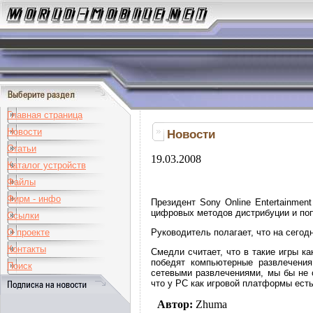
Главная страница
Новости
Новости
Статьи
19.03.2008
Каталог устройств
Файлы
Фирм - инфо
Президент Sony Online Entertainmen
цифровых методов дистрибуции и поп
Ссылки
Руководитель полагает, что на сегод
О проекте
Контакты
Смедли считает, что в такие игры к
победят компьютерные развлечения
Поиск
сетевыми развлечениями, мы бы не 
что у РС как игровой платформы ест
Автор:
Zhuma