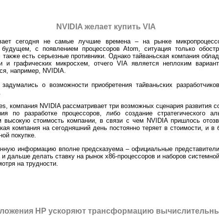
NVIDIA желает купить VIA
ивает сегодня не самые лучшие времена – на рынке микропроцесс
в будущем, с появлением процессоров Atom, ситуация только обостр
также есть серьезные противники. Однако тайваньская компания облад
ки и графических микросхем, отчего VIA является неплохим вариа
ся, например, NVIDIA.
 задумались о возможности приобретения тайваньских разработчико
.
mes, компания NVIDIA рассматривает три возможных сценария развития с
ия по разработке процессоров, либо создание стратегического ал
 высокую стоимость компании, в связи с чем NVIDIA пришлось отозв
ская компания на сегодняшний день постоянно теряет в стоимости, и 
ной покупке.
енную информацию вполне предсказуема – официальные представители
 и дальше делать ставку на рынок x86-процессоров и наборов системной 
мотря на трудности.
ложения НР ускоряют трансформацию вычислительны