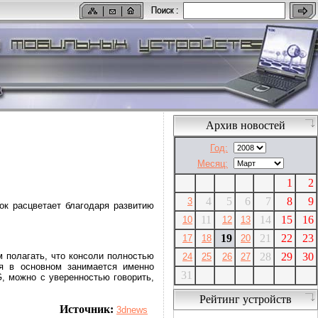
Архив новостей
Год:
Месяц:
1
2
4
5
6
7
8
9
3
ок расцветает благодаря развитию
11
14
15
16
10
12
13
19
21
22
23
17
18
20
28
29
30
м полагать, что консоли полностью
24
25
26
27
ая в основном занимается именно
31
, можно с уверенностью говорить,
Рейтинг устройств
Источник:
3dnews