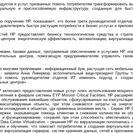
одуктов и услуг, призванных помочь потребителям трансформировать в
альную и приспособляемую инфраструктуру, созданную для быст
о поручению НР, показывают, что более трети руководителей отделов 
довлетворять быстро растущие потребности в бизнес услугах и приложе
стей НР предоставляет бизнесу технологические средства и страт
центров: энергетическую эффективность, автоматизацию, виртуализаци
мами, базами данных, программным обеспечением и услугами НР, но
ительных центров, помогающую предпринимателям управлять сво
о многими проблемами - информационный бум, растущая сеть мобильных
- заявила Анна Ливермор, исполнительный вице-президент Группы т
ью помочь руководителям отделов ИТ изменить подход к созда
ьных центров».
 включают предоставление новых услуг плюс использование мощного 
риобретения в феврале системы EYP Mission Critical Facilities, НР расши
а обслуживания важнейших объектов, сфокусированных на консультациях
 масштабируемые объекты, при этом снижаются затраты на энергос
 охлаждения в объектах, где применена экономия места. - Сервис HP Da
держки, оказывающие помощь клиентам в снижении количества их объ
 и функционирование, сохраняя при этом способность обеспечивать 
 Data Center Virtualization – решения НР по вируализации пополнились
жке и обучению, что помогает потребителям в создании виртуальной 
т виртуализация серверов, систем хранения данных, сетей и приложений