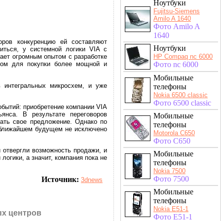
Ноутбуки
Fujitsu-Siemens
Amilo A 1640
Фото Amilo A
1640
оров конкуренцию ей составляют
Ноутбуки
иться, у системной логики VIA с
HP Compaq nc 6000
ает огромным опытом с разработке
Фото nc 6000
нтом для покупки более мощной и
Мобильные
в интегральных микросхем, и уже
телефоны
Nokia 6500 classic
Фото 6500 classic
обытий: приобретение компании VIA
ьянса. В результате переговоров
Мобильные
ать свое предложение. Однако по
телефоны
в ближайшем будущем не исключено
Motorola C650
Фото C650
 отвергли возможность продажи, и
Мобильные
логики, а значит, компания пока не
телефоны
Nokia 7500
Фото 7500
Источник:
3dnews
Мобильные
телефоны
Nokia E51-1
х центров
Фото E51-1