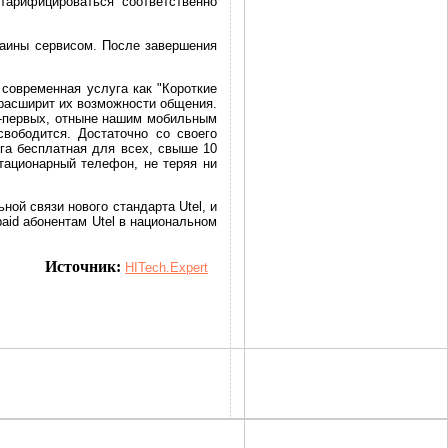
тарифицироваться соответственно
раины сервисом. После завершения
 современная услуга как "Короткие
расширит их возможности общения.
Во-первых, отныне нашим мобильным
вободится. Достаточно со своего
га бесплатная для всех, свыше 10
тационарный телефон, не теряя ни
ой связи нового стандарта Utel, и
aid абонентам Utel в национальном
Источник:
HITech.Expert