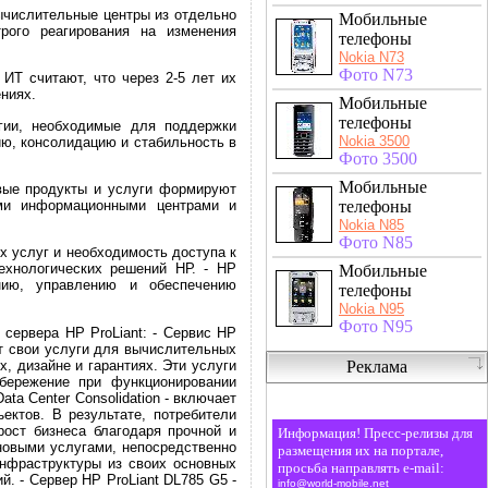
ычислительные центры из отдельно
Мобильные
рого реагирования на изменения
телефоны
Nokia N73
Фото N73
ИТ считают, что через 2-5 лет их
ниях.
Мобильные
телефоны
егии, необходимые для поддержки
Nokia 3500
ю, консолидацию и стабильность в
Фото 3500
Мобильные
вые продукты и услуги формируют
телефоны
ими информационными центрами и
Nokia N85
Фото N85
 услуг и необходимость доступа к
ехнологических решений НР. - НР
Мобильные
нию, управлению и обеспечению
телефоны
Nokia N95
Фото N95
сервера HP ProLiant: - Сервис HP
ряет свои услуги для вычислительных
, дизайне и гарантиях. Эти услуги
Реклама
бережение при функционировании
ta Center Consolidation - включает
ектов. В результате, потребители
рост бизнеса благодаря прочной и
Информация! Пресс-релизы для
 новыми услугами, непосредственно
размещения их на портале,
инфраструктуры из своих основных
просьба направлять e-mail:
. - Сервер HP ProLiant DL785 G5 -
info@world-mobile.net