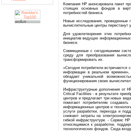
Компания НР анонсировала пакет пр
стоящих основных фондов в вирту
потребностей бизнеса.
Новые исследования, проведенные п
вычислительные центры перестанут у
Для удовлетворения этих потребно
инициатив ведущих информационных 
бизнесе.
Совмещенные с сегодняшними систе
среду для преобразования вычисл
трансформировать их.
«Сегодня потребители встречаются с
информации в реальном времени», 
обладает уникальной возможност
функционирования своих вычислител
Инфраструктурные дополнения от НР
Critical Facilities - в результате п
центров и предлагает три новых вид
помогают потребителям создавать
информационных центров и технологии
услуги разработки, перехода и под
снижают затраты на электроэнергию
гибкой инфраструктуре. - Сервис HP
относящимися к разработке, поддер
технологических фондов. Сюда входи