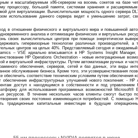
щным и масштабируемым x86-сервером на восемь сокетов на базе ч
му процессору, большой памяти, системам хранения и расширяемым
мой для виртуализации. Вычислительная мощность одного сервера DL
азом использование данного сервера ведет к уменьшению затрат, св
од в отношении физического и виртуального мира и повышенной автома
одновременного анализа и оптимизации физических и виртуальных ресу
знь своих вычислительных центров при помощи энергетически вывере
держивать гипервизорные технологии различных производителей, а 
ельных центров на целых 40%. Представляемый сегодня и ожидаемый 
ynamics – VSE идеально вписывается в HP Systems Insight Manager,
нствование HP Operations Orchestration - новые интеграционные возм
ой и виртуальной инфраструктуры. Путем автоматизации ручных и част
раммного обеспечения, серверов, сетей и баз данных, эти виды инт
анное обслуживание бизнеса. Кроме того, эти усовершенствования поз
акже обеспечить соответствие техническим условиям путем обеспечения 
 обеспечение инфраструктурных улучшений нового поколения: - HP Ada
иентам доступ к находящимся в собственности и под управлением 
латформу для использования программных возможностей Microsoft® E
ых ресурсов. В течение нескольких часов клиенты смогут быстро п
творения своих постоянно изменяющихся потребностей. С помощью H
ть традиционные капитальные инвестиции в будущие операционн
55-нм процессоры NVIDIA появятся в июне