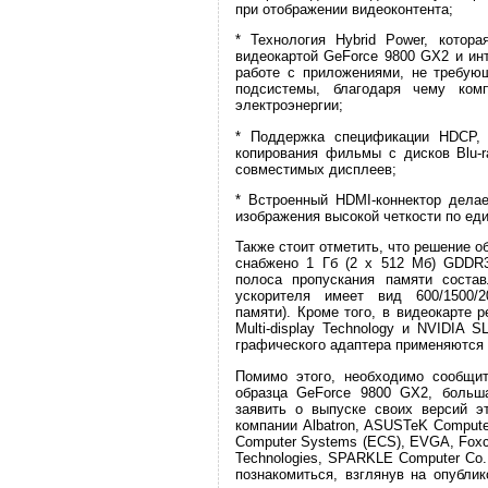
при отображении видеоконтента;
* Технология Hybrid Power, котор
видеокартой GeForce 9800 GX2 и ин
работе с приложениями, не требую
подсистемы, благодаря чему ком
электроэнергии;
* Поддержка спецификации HDCP,
копирования фильмы с дисков Blu-
совместимых дисплеев;
* Встроенный HDMI-коннектор дела
изображения высокой четкости по ед
Также стоит отметить, что решение о
снабжено 1 Гб (2 x 512 Мб) GDDR3
полоса пропускания памяти состав
ускорителя имеет вид 600/1500/
памяти). Кроме того, в видеокарте 
Multi-display Technology и NVIDIA 
графического адаптера применяются 
Помимо этого, необходимо сообщит
образца GeForce 9800 GX2, больш
заявить о выпуске своих версий эт
компании Albatron, ASUSTeK Computer,
Computer Systems (ECS), EVGA, Foxco
Technologies, SPARKLE Computer Co.
познакомиться, взглянув на опубли