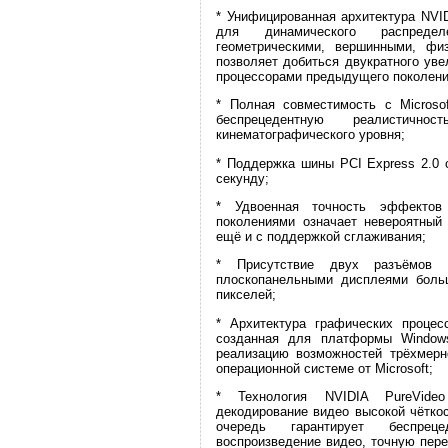
* Унифицированная архитектура NVID
для динамического распреде
геометрическими, вершинными, фи
позволяет добиться двукратного ув
процессорами предыдущего поколени
* Полная совместимость с Microsof
беспрецедентную реалистич
кинематографического уровня;
* Поддержка шины PCI Express 2.0 
секунду;
* Удвоенная точность эффекто
поколениями означает невероятный
ещё и с поддержкой сглаживания;
* Присутствие двух разъёмов D
плоскопанельными дисплеями боль
пикселей;
* Архитектура графических процес
созданная для платформы Windows
реализацию возможностей трёхмерн
операционной системе от Microsoft;
* Технология NVIDIA PureVideo
декодирование видео высокой чёткос
очередь гарантирует беспрец
воспроизведение видео, точную пере