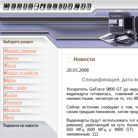
Главная страница
Новости
Новости
Статьи
20.03.2008
Каталог устройств
Спецификация, дата в
Файлы
Фирм - инфо
Ускоритель GeForce 9800 GT до неда
видеокарта готовилась, сомнений н
Ссылки
неизвестными, несмотря на то, что 
О проекте
Сейчас источник сообщает о том, 
Контакты
своим предшественником, хитом прод
Поиск
Видеокарты будут использовать тот 
ревизии), работающий на чуть боле
650 МГц (600 МГц у 8800 GT). К
неизменным, 112.