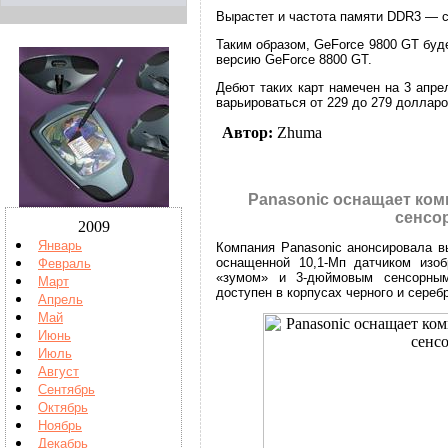
Вырастет и частота памяти DDR3 — с
Таким образом, GeForce 9800 GT буд
версию GeForce 8800 GT.
Дебют таких карт намечен на 3 апре
варьироваться от 229 до 279 долларо
Автор:
Zhuma
Panasonic оснащает ком
сенсо
2009
Январь
Компания Panasonic анонсировала 
оснащенной 10,1-Мп датчиком изоб
Февраль
«зумом» и 3-дюймовым сенсорны
Март
доступен в корпусах черного и серебр
Апрель
Май
Июнь
Июль
Август
Сентябрь
Октябрь
Ноябрь
Декабрь