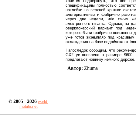
хочется подчеркнуть, что все пр
спецификациям полностью соответс
наклейки на верхней крышке систем
альтернативных и фабрично разогн
через две недели, ибо таким жё
электронного гиганта. Однако, на д
оверклокерский вариант под инде
которого были фабрично повышены до
уже готов экземпляр под красивым 
охлаждения на базе водоблока от Inn
Напоследок сообщим, что рекомендо
GX2 установлена в размере $600, 
предлагают новинку немного дороже.
Автор:
Zhuma
© 2005 - 2026
world-
mobile.net