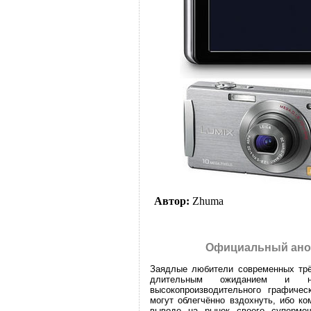
Автор:
Zhuma
Официальный анон
Заядлые любители современных трё
длительным ожиданием и не
высокопроизводительного графичес
могут облегчённо вздохнуть, ибо к
выводе на рынок своего супермощ