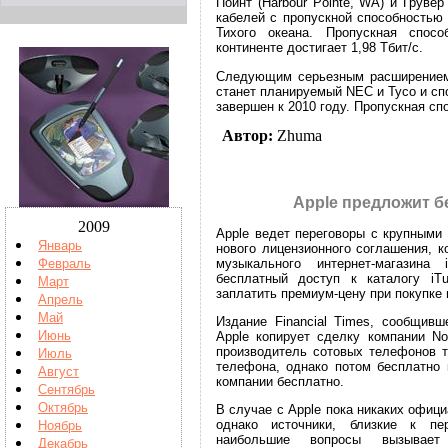
Поинт (Harbour Pointe, WA) и Грувер
кабелей с пропускной способностью 
Тихого океана. Пропускная спос
континенте достигает 1,98 Тбит/с.
Следующим серьезным расширением
станет планируемый NEC и Tyco и сп
завершен к 2010 году. Пропускная спо
Автор:
Zhuma
Apple предложит б
2009
Apple ведет переговоры с крупными
Январь
нового лицензионного соглашения, 
музыкального интернет-магазина
Февраль
бесплатный доступ к каталогу iT
Март
заплатить премиум-цену при покупке 
Апрель
Май
Издание Financial Times, сообщивш
Июнь
Apple копирует сделку компании No
производитель сотовых телефонов т
Июль
телефона, однако потом бесплатно к
Август
компании бесплатно.
Сентябрь
Октябрь
В случае с Apple пока никаких офици
однако источники, близкие к пер
Ноябрь
наибольшие вопросы вызывае
Декабрь