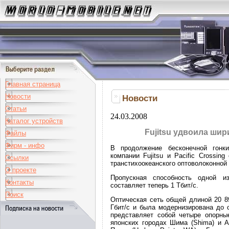
Главная страница
Новости
Новости
Статьи
24.03.2008
Каталог устройств
Fujitsu удвоила ши
Файлы
Фирм - инфо
В продолжение бесконечной гонк
компании Fujitsu и Pacific Crossi
Ссылки
транстихоокеанского оптоволоконной 
О проекте
Пропускная способность одной и
Контакты
составляет теперь 1 Тбит/с.
Поиск
Оптическая сеть общей длиной 20 8
Гбит/с и была модернизирована до с
представляет собой четыре опорные
японских городах Шима (Shima) и А