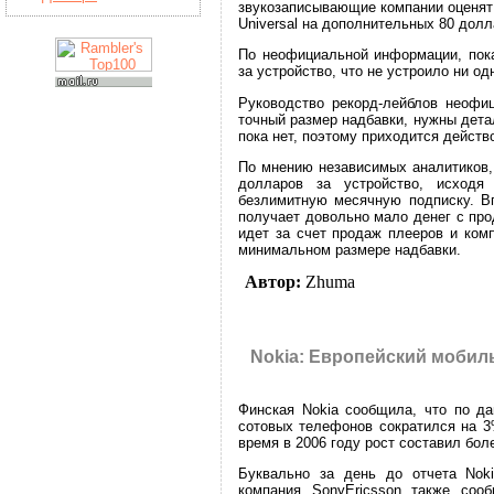
звукозаписывающие компании оценят с
Universal на дополнительных 80 долл
По неофициальной информации, пок
за устройство, что не устроило ни од
Руководство рекорд-лейблов неофиц
точный размер надбавки, нужны дета
пока нет, поэтому приходится действ
По мнению независимых аналитиков,
долларов за устройство, исходя
безлимитную месячную подписку. Вп
получает довольно мало денег с про
идет за счет продаж плееров и ком
минимальном размере надбавки.
Автор:
Zhuma
Nokia: Европейский мобил
Финская Nokia сообщила, что по да
сотовых телефонов сократился на 3
время в 2006 году рост составил бол
Буквально за день до отчета Noki
компания SonyEricsson также соо