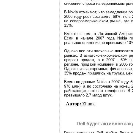
снижения спроса на европейском рын
В Nokia отмечают, что замедление ро
2006 году рост составлял 68%, но в
на североамериканском рынке, где 
13%.
Вместе с тем, в Латинской Америк
Если в начале 2007 года Nokia го
реальное снижение не превысило 10
Однако все эти плачевные показател
рынках. В азиатско-тихоокеанском р
прирост продаж, а в 2007 - 60%-н
регионе, продажи компании в 2006 г
Однако из-за скромных финансовых 
35% продаж пришлись на трубки, цен
Всего по данным Nokia в 2007 году б
978 млн), а по состоянию на конец 
работающих сотовых телефонов. В 2
превышало 2,7 млрд штук.
Автор:
Zhuma
Dell будет активнее з
Глава компании Dell Майкл Делл в