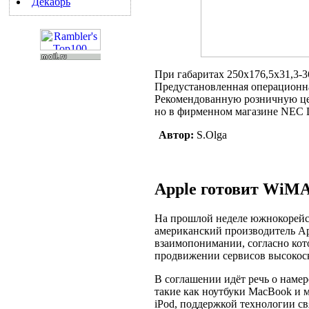
Декабрь
При габаритах 250х176,5х31,3-36
Предустановленная операционна
Рекомендованную розничную цен
но в фирменном магазине NEC Di
Автор:
S.Olga
Apple готовит WiMA
На прошлой неделе южнокорейск
американский производитель A
взаимопонимании, согласно кот
продвижении сервисов высокоск
В соглашении идёт речь о наме
такие как ноутбуки MacBook и
iPod, поддержкой технологии св