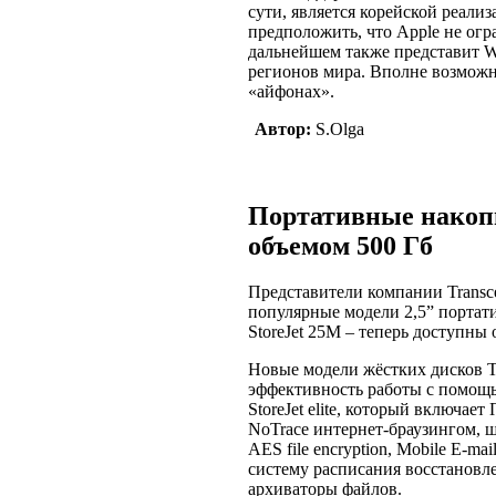
сути, является корейской реал
предположить, что Apple не ог
дальнейшем также представит 
регионов мира. Вполне возможн
«айфонах».
Автор:
S.Olga
Портативные накопи
объемом 500 Гб
Представители компании Transce
популярные модели 2,5” портати
StoreJet 25M – теперь доступны 
Новые модели жёстких дисков T
эффективность работы с помощ
StoreJet elite, который включает
NoTrace интернет-браузингом, 
AES file encryption, Mobile E-ma
систему расписания восстановл
архиваторы файлов.