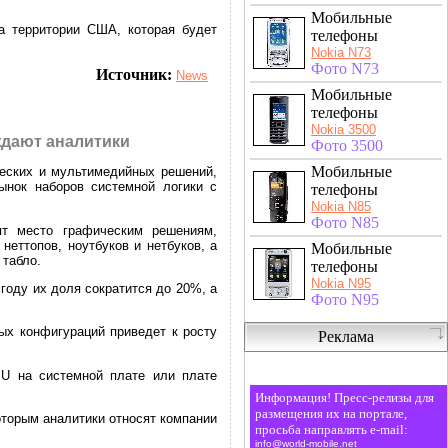
Мобильные
на территории США, которая будет
телефоны
Nokia N73
Фото N73
Источник:
News
Мобильные
телефоны
Nokia 3500
ждают аналитики
Фото 3500
Мобильные
ческих и мультимедийных решений,
ынок наборов системной логики с
телефоны
Nokia N85
Фото N85
ят место графическим решениям,
еттопов, ноутбуков и нетбуков, а
Мобильные
 табло.
телефоны
Nokia N95
году их доля сократится до 20%, а
Фото N95
ых конфигураций приведет к росту
Реклама
PU на системной плате или плате
Информация! Пресс-релизы для
размещения их на портале,
торым аналитики относят компании
просьба направлять e-mail:
info@world-mobile.net