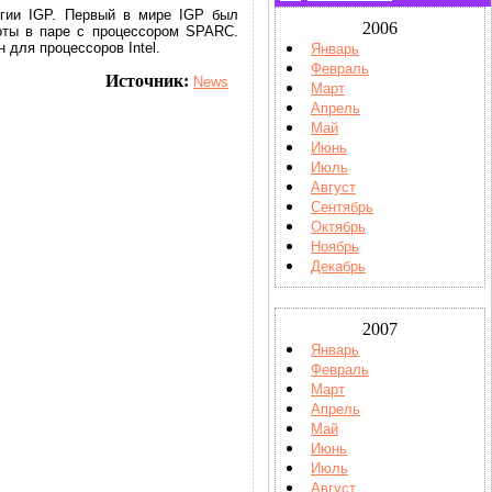
огии IGP. Первый в мире IGP был
2006
оты в паре с процессором SPARC.
 для процессоров Intel.
Январь
Февраль
Источник:
News
Март
Апрель
Май
Июнь
Июль
Август
Сентябрь
Октябрь
Ноябрь
Декабрь
2007
Январь
Февраль
Март
Апрель
Май
Июнь
Июль
Август