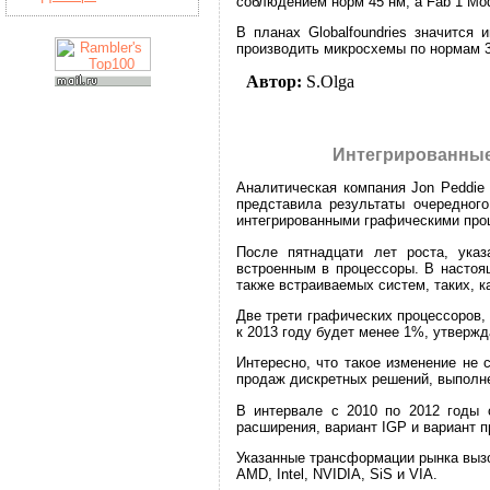
соблюдением норм 45 нм, а Fab 1 Mod
В планах Globalfoundries значится
производить микросхемы по нормам 3
Автор:
S.Olga
Интегрированные 
Аналитическая компания Jon Peddie
представила результаты очередног
интегрированными графическими проц
После пятнадцати лет роста, указ
встроенным в процессоры. В настоя
также встраиваемых систем, таких, к
Две трети графических процессоров, 
к 2013 году будет менее 1%, утвержд
Интересно, что такое изменение не 
продаж дискретных решений, выполне
В интервале с 2010 по 2012 годы 
расширения, вариант IGP и вариант 
Указанные трансформации рынка выз
AMD, Intel, NVIDIA, SiS и VIA.