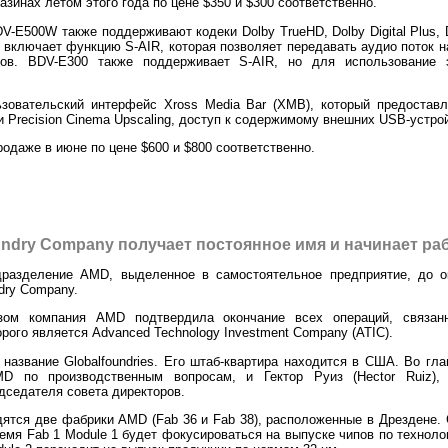
зинах летом этого года по цене $350 и $300 соответственно.
-E500W также поддерживают кодеки Dolby TrueHD, Dolby Digital Plus, D
включает функцию S-AIR, которая позволяет передавать аудио поток н
ов. BDV-E300 также поддерживает S-AIR, но для использование 
зовательский интерфейс Xross Media Bar (XMB), который предоставл
 и Precision Cinema Upscaling, доступ к содержимому внешних USB-устро
одаже в июне по цене $600 и $800 соответственно.
ndry Company получает постоянное имя и начинает ра
одразделение AMD, выделенное в самостоятельное предприятие, до о
dry Company.
ом компания AMD подтвердила окончание всех операций, связан
рого является Advanced Technology Investment Company (ATIC).
азвание Globalfoundries. Его штаб-квартира находится в США. Во гла
MD по производственным вопросам, и Гектор Руиз (Hector Ruiz
дседателя совета директоров.
одятся две фабрики AMD (Fab 36 и Fab 38), расположенные в Дрездене.
ремя Fab 1 Module 1 будет фокусироваться на выпуске чипов по техноло