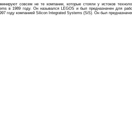
оминируют совсем не те компании, которые стояли у истоков технол
tems в 1989 году. Он назывался LEGOS и был предназначен для раб
7 году компанией Silicon Integrated Systems (SiS). Он был предназначен