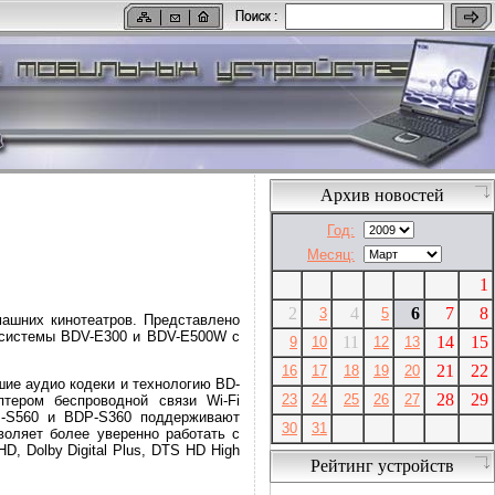
Архив новостей
Год:
Месяц:
1
2
4
6
7
8
3
5
машних кинотеатров. Представлено
е системы BDV-E300 и BDV-E500W с
11
14
15
9
10
12
13
21
22
16
17
18
19
20
шие аудио кодеки и технологию BD-
28
29
23
24
25
26
27
тером беспроводной связи Wi-Fi
DP-S560 и BDP-S360 поддерживают
30
31
зволяет более уверенно работать с
, Dolby Digital Plus, DTS HD High
Рейтинг устройств