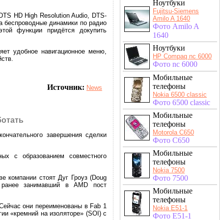
Ноутбуки
Fujitsu-Siemens
TS HD High Resolution Audio, DTS-
Amilo A 1640
а беспроводные динамики по радио
Фото Amilo A
этой функции придётся докупить
1640
Ноутбуки
яет удобное навигационное меню,
HP Compaq nc 6000
йств.
Фото nc 6000
Мобильные
телефоны
Источник:
News
Nokia 6500 classic
Фото 6500 classic
Мобильные
ботать
телефоны
Motorola C650
кончательного завершения сделки
Фото C650
Мобильные
ных с образованием совместного
телефоны
Nokia 7500
ве компании стоят Дуг Гроуз (Doug
Фото 7500
), ранее занимавший в AMD пост
Мобильные
телефоны
 Сейчас они переименованы в Fab 1
Nokia E51-1
гии «кремний на изоляторе» (SOI) с
Фото E51-1