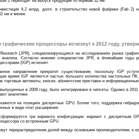
ule 2 переходит на выпуск продукции по нормам 32 нм.
 инвестиция 4,2 млрд. долл. в строительство новой фабрики (Fab 2) 
2 нм и менее.
графические процессоры исчезнут к 2012 году, утвер
 Research (JPR), специализирующаяся на исследованиях рынка графи
о анализа. Согласно мнению специалистов JPR, в ближайшие годы р
ессорами (IGP) исчезнет.
анное направление прекратит существование, поскольку IGP уступ
щее время IGP являются частью большого количества настольных ПК, н
ак торговые автоматы, киоски, абонентские приставки и информационные
выпущенных в 2008 году, было интегрировано в чипсеты. Однако в 2011 
ают аналитики.
скажется на позициях дискретных GPU. Более того, поддержка гибридн
нных в виде плат расширения.
сформируется три варианта конфигурации: вариант с дискретным G
процессора со встроенным GPU.
овут перераспределение долей между основными производителями, к ко