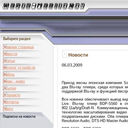
Главная страница
Новости
Новости
Статьи
06.03.2009
Каталог устройств
Файлы
Фирм - инфо
Приход весны японская компания So
два Blu-ray плеера, среди которых 
Ссылки
поддержкой Blu-ray и функцией бесп
О проекте
Все новинки обеспечивают вывод вид
Контакты
Live. Blu-ray плеер BDP-S560 в 
802.11a/b/g/Draft-N. Коммуникаци
Поиск
технологию масштабирования видео P
поцарапанными дисками. Оба плеера 
Resolution Audio, DTS-HD Master Audio