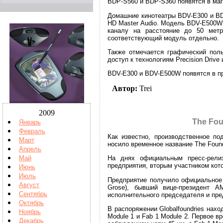
BDP-S560 и BDP-S360 появятся в мага
Домашние кинотеатры BDV-E300 и BDV
HD Master Audio. Модель BDV-E500W 
каналу на расстояние до 50 метр
соответствующий модуль отдельно.
Также отмечается графический поль
доступ к технологиям Precision Drive
BDV-E300 и BDV-E500W появятся в пр
Автор:
Trei
2009
The Fou
Январь
Февраль
Как известно, производственное п
Март
носило временное название The Foun
Апрель
Май
На днях официальным пресс-релиз
предприятия, вторым участником кото
Июнь
Июль
Предприятие получило официальное н
Август
Grose), бывший вице-президент A
Сентябрь
исполнительного председателя и пре
Октябрь
В распоряжении Globalfoundries нах
Ноябрь
Module 1 и Fab 1 Module 2. Первое в
Декабрь