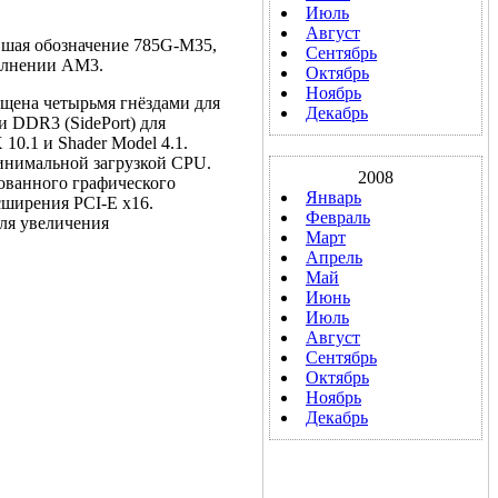
Июль
Август
вшая обозначение 785G-M35,
Сентябрь
полнении AM3.
Октябрь
Ноябрь
щена четырьмя гнёздами для
Декабрь
 DDR3 (SidePort) для
0.1 и Shader Model 4.1.
инимальной загрузкой CPU.
2008
ованного графического
Январь
сширения PCI-E x16.
Февраль
для увеличения
Март
Апрель
Май
Июнь
Июль
Август
Сентябрь
Октябрь
Ноябрь
Декабрь