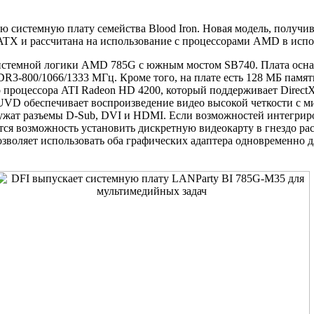
ю системную плату семейства Blood Iron. Новая модель, получи
oATX и рассчитана на использование с процессорами AMD в ис
системной логики AMD 785G с южным мостом SB740. Плата осна
3-800/1066/1333 МГц. Кроме того, на плате есть 128 МБ памяти
процессора ATI Radeon HD 4200, который поддерживает DirectX 1
UVD обеспечивает воспроизведение видео высокой четкости с м
ужат разъемы D-Sub, DVI и HDMI. Если возможностей интегрир
тся возможность установить дискретную видеокарту в гнездо ра
озволяет использовать оба графических адаптера одновременно 