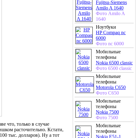
Fujitsu-Siemens
Amilo A 1640
Фото Amilo A
1640
Ноутбуки
HP Compaq nc
6000
Фото nc 6000
Мобильные
телефоны
Nokia 6500 classic
Фото 6500 classic
Мобильные
телефоны
Motorola C650
Фото C650
Мобильные
телефоны
Nokia 7500
Фото 7500
е что, только в случае
Мобильные
лишком расточительно. Кстати,
телефоны
00 тыс. долларов). Ну а тот
Nokia E51-1