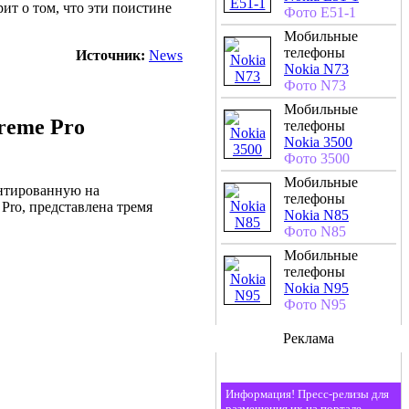
ит о том, что эти поистине
Фото E51-1
Мобильные
телефоны
Источник:
News
Nokia N73
Фото N73
Мобильные
reme Pro
телефоны
Nokia 3500
Фото 3500
Мобильные
ентированную на
телефоны
Pro, представлена тремя
Nokia N85
Фото N85
Мобильные
телефоны
Nokia N95
Фото N95
Реклама
Информация! Пресс-релизы для
размещения их на портале,