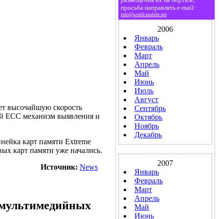
просьба направлять e-mail:
info@world-mobile.net
2006
Январь
Февраль
Март
Апрель
Май
Июнь
Июль
Август
ает высочайшую скорость
Сентябрь
ый ECC механизм выявления и
Октябрь
Ноябрь
Декабрь
инейка карт памяти Extreme
вых карт памяти уже начались.
2007
Источник:
News
Январь
Февраль
Март
Апрель
 мультимедийных
Май
Июнь