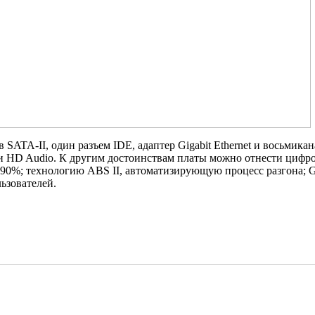
 SATA-II, один разъем IDE, адаптер Gigabit Ethernet и восьмика
 HD Audio. К другим достоинствам платы можно отнести цифр
0%; технологию ABS II, автоматизирующую процесс разгона; G
ьзователей.