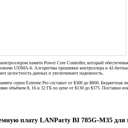
онтроллером памяти Power Core Controller, который обеспечив
 в режиме UDMA-6. Алгоритмы прошивки контроллера и 42-битн
ют целостность данных и увеличивают надежность.
памяти серии Extreme Pro составит от $300 до $800. Бюджетная л
ями объёмом 8, 16 и 32 ГБ по цене от $130 до $375. Поставки но
емную плату LANParty BI 785G-M35 для