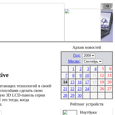
Архив новостей
Год:
Месяц:
1
2
3
4
5
6
ive
7
8
9
10
11
12
13
14
15
16
17
18
19
20
ерегающих технологий в своей
21
22
23
24
25
26
27
способами сделать свою
овую 3D LCD-панель серии
28
29
30
это тогда, когда
Рейтинг устройств
т.
Ноутбуки