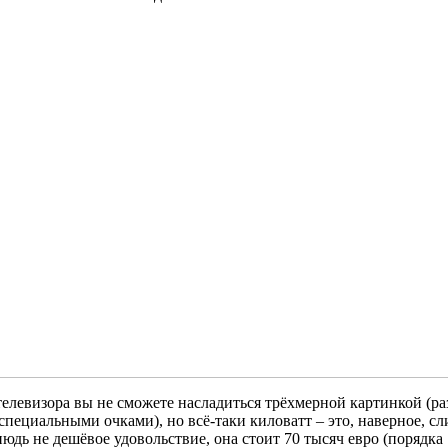
левизора вы не сможете насладиться трёхмерной картинкой (разв
специальными очками), но всё-таки киловатт – это, наверное, с
дь не дешёвое удовольствие, она стоит 70 тысяч евро (порядка 1