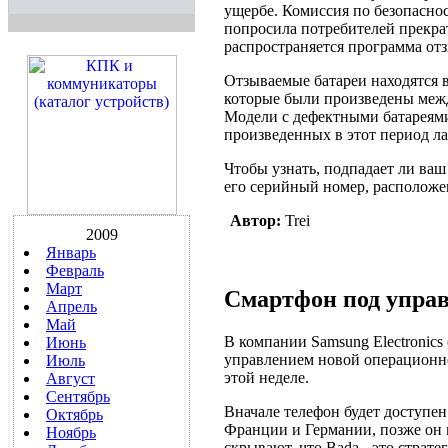
ущербе. Комиссия по безопасно
попросила потребителей прекра
распространяется программа отз
Отзываемые батареи находятся 
которые были произведены между
Модели с дефектными батареями
произведенных в этот период л
Чтобы узнать, подпадает ли ваш
его серийный номер, расположе
Автор:
Trei
2009
Январь
Февраль
Март
Смартфон под управ
Апрель
Май
В компании Samsung Electronic
Июнь
управлением новой операционно
Июль
этой неделе.
Август
Сентябрь
Вначале телефон будет доступен
Октябрь
Франции и Германии, позже он п
Ноябрь
скрывают, что Bada - это страт