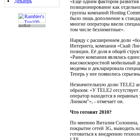
Декабрь
«Еще одним фактором развития 
позиционирование как отдельно
группы компаний Hosting Commu
было лишь дополнение к стандар
многие операторы ввели специа
том числе безлимитные».
Наряду с расширением доли «б
Интернета, компания «Скай Лин
позиции. Её доля в общей струк
«Ранее компания являлась единс
высокоскоростной мобильный до
модемы и декларировала специал
Теперь у нее появились серьезн
Незначительную долю TELE2 а
образом: «У TELE2 отсутствует 
оператор находится в неравных
Линком"», - отмечает он.
Что готовит 2010?
По мнению Виталия Солонина, в
покрытие сетей 3G, выводить н
готовиться к внедрению технол
LTE.