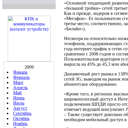
«Основной тенденцией развитие
«большой тройки» сетей третьег
Как и прежде, лидером в сегме
«Мегафон». Ее пользователи сг
третье место, соответственно,
«Билайн»).
Несмотря на относительно низк
телефонов, поддерживающих ста
года интернет-трафик в сетях с
сравнении с 2008 годом и состав
Пользовательская аудитория ус
выросла на 45% до 45,3 млн або
2009
Январь
Динамичный рост рынка в 138%
Февраль
сетей 3G, выводом на рынок но
Март
абонентское оборудование.
Апрель
Май
«Кроме того, в регионах высок
Июнь
широкополосный доступ в Инте
Июль
подключения ШПДИ просто отсут
Август
отмечает ведущий консультант J'
Сентябрь
– Также существует довольно о
Октябрь
необходим мобильный доступ в С
Ноябрь