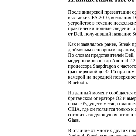
После январской презентации о
выставке CES-2010, компания De
устройстве в течение нескольких
практически полные сведения о 
от Dell, получивший название St
Как и заявлялось ранее, Streak 
дюймовым сенсорным экраном, 
По словам представителей Dell,
модернизирована до Android 2.2
процессора Snapdragon с частот
(расширяемой до 32 Гб при пом
камерой на передней поверхност
Bluetooth.
На данный момент сообщается о 
британском операторе O2 и аме
начале будущего месяца планшет
США, где он появится только к с
готовить следующую версию пл
Glass.
В отличие от многих других пл
Android, Streak сможет загружат