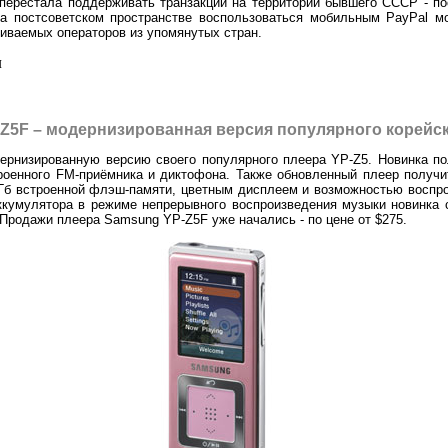
 перестала поддерживать транзакции на территории бывшего СССР - п
на постсоветском пространстве воспользоваться мобильным PayPal м
иваемых операторов из упомянутых стран.
л
Z5F – модернизированная версия популярного корейск
рнизированную версию своего популярного плеера YP-Z5. Новинка по
оенного FM-приёмника и диктофона. Также обновленный плеер получит 
4 Гб встроенной флэш-памяти, цветным дисплеем и возможностью восп
кумулятора в режиме непрерывного воспроизведения музыки новинка с
г. Продажи плеера Samsung YP-Z5F уже начались - по цене от $275.