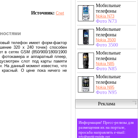
Мобильные
телефоны
Источник:
Cnet
Nokia N73
Фото N73
Мобильные
жностями
телефоны
Nokia 3500
 Новый телефон имеет форм-фактор
Фото 3500
шение 320 х 240 точек) способен
ет в сетях GSM (850/900/1800/1900
Мобильные
 фотокамера и аппаратный плеер,
телефоны
усмотрен слот под карты памяти
Nokia N85
и. На данный момент известно, что
Фото N85
 красный. О цене пока ничего не
Мобильные
телефоны
Nokia N95
Фото N95
Реклама
Информация! Пресс-релизы для
размещения их на портале,
просьба направлять e-mail:
info@world-mobile.net