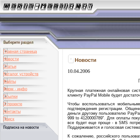
Главная страница
Новости
Новости
Статьи
10.04.2006
Каталог устройств
Файлы
Фирм - инфо
Крупная платежная онлайновая сист
клиенту PayPal Mobile будет достато
Ссылки
Чтобы воспользоваться мобильным
О проекте
подтверждения регистрации. Общен
Контакты
деньги другому пользователю PayPal
999 to 4120000789". Для оплаты пок
Поиск
все будет еще проще - в SMS потреб
Поддерживается и голосовая система
К сожалению, российского пользова