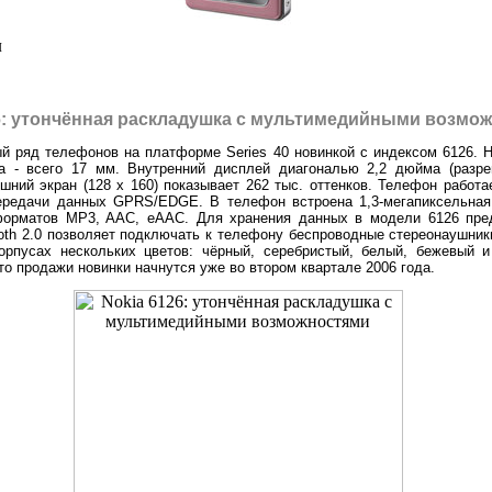
л
6: утончённая раскладушка с мультимедийными возмо
й ряд телефонов на платформе Series 40 новинкой с индексом 6126.
са - всего 17 мм. Внутренний дисплей диагональю 2,2 дюйма (разре
ешний экран (128 x 160) показывает 262 тыс. оттенков. Телефон работа
ередачи данных GPRS/EDGE. В телефон встроена 1,3-мегапиксельная
орматов MP3, AAC, eAAC. Для хранения данных в модели 6126 пред
tooth 2.0 позволяет подключать к телефону беспроводные стереонаушник
орпусах нескольких цветов: чёрный, серебристый, белый, бежевый и
то продажи новинки начнутся уже во втором квартале 2006 года.