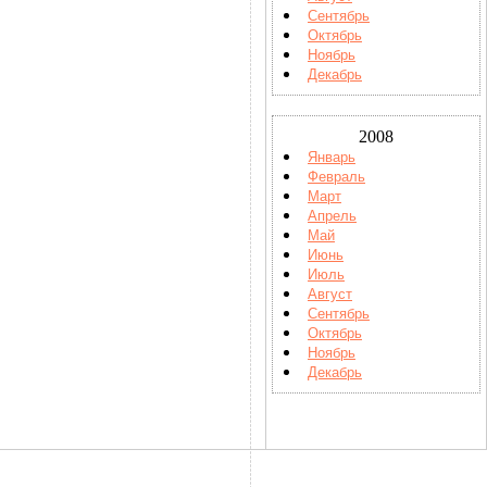
Сентябрь
Октябрь
Ноябрь
Декабрь
2008
Январь
Февраль
Март
Апрель
Май
Июнь
Июль
Август
Сентябрь
Октябрь
Ноябрь
Декабрь