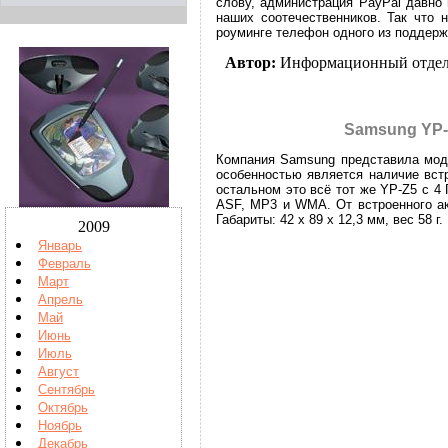
слову, администрация PayPal давно
наших соотечественников. Так что 
роуминге телефон одного из поддерж
Автор:
Информационный отде
Samsung YP-
Компания Samsung представила моде
особенностью является наличие встр
остальном это всё тот же YP-Z5 с 
ASF, MP3 и WMA. От встроенного ак
Габариты: 42 x 89 x 12,3 мм, вес 58 
2009
Январь
Февраль
Март
Апрель
Май
Июнь
Июль
Август
Сентябрь
Октябрь
Ноябрь
Декабрь