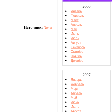
2006
Январь
Февраль
Март
Апрель
Источник:
Nokia
Май
Июнь
Июль
Август
Сентябрь
Октябрь
Ноябрь
Декабрь
2007
Январь
Февраль
Март
Апрель
Май
Июнь
Июль
Август