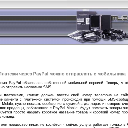
Платежи через PayPal можно отправлять с мобильника
ема PayPal обзавелась собственной мобильной версией. Теперь, что
чно отправить несколько SMS.
и платежами, клиент должен ввести свой номер телефона на сай
ие клиента с платежной системой происходит при помощи SMS-сообще
 Mobile, нужно послать сообщение с суммой в долларах и номером счет
упок продавцы, работающие с PayPal Mobile, будут помечать товары зна
уется просто набрать короткое название товара и короткий номер про
 команд.
теля новшество никак не коснётся - сейчас услуга работает только в