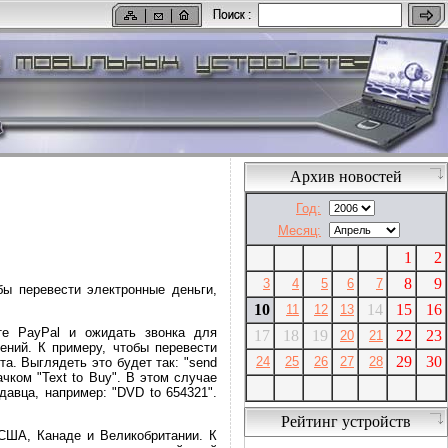
Архив новостей
Год:
Месяц:
1
2
8
9
3
4
5
6
7
бы перевести электронные деньги,
10
14
15
16
11
12
13
те PayPal и ожидать звонка для
17
18
19
22
23
20
21
ний. К примеру, чтобы перевести
29
30
24
25
26
27
28
а. Выглядеть это будет так: "send
чком "Text to Buy". В этом случае
давца, например: "DVD to 654321".
Рейтинг устройств
 США, Канаде и Великобритании. К