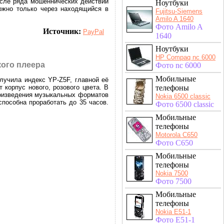
осле ряда мошеннических действий
Ноутбуки
ожно только через находящийся в
Fujitsu-Siemens
Amilo A 1640
Фото Amilo A
Источник:
PayPal
1640
Ноутбуки
HP Compaq nc 6000
ого плеера
Фото nc 6000
Мобильные
лучила индекс YP-Z5F, главной её
телефоны
корпус нового, розового цвета. В
роизведения музыкальных форматов
Nokia 6500 classic
пособна проработать до 35 часов.
Фото 6500 classic
Мобильные
телефоны
Motorola C650
Фото C650
Мобильные
телефоны
Nokia 7500
Фото 7500
Мобильные
телефоны
Nokia E51-1
Фото E51-1