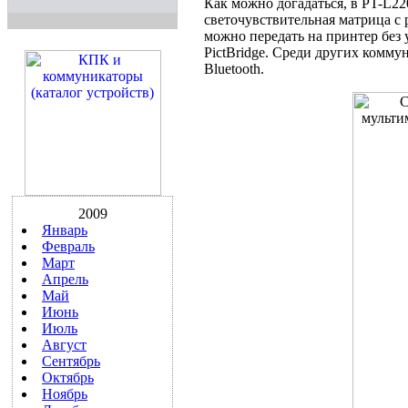
Как можно догадаться, в PT-L2
светочувствительная матрица с 
можно передать на принтер без
PictBridge. Среди других комму
Bluetooth.
2009
Январь
Февраль
Март
Апрель
Май
Июнь
Июль
Август
Сентябрь
Октябрь
Ноябрь