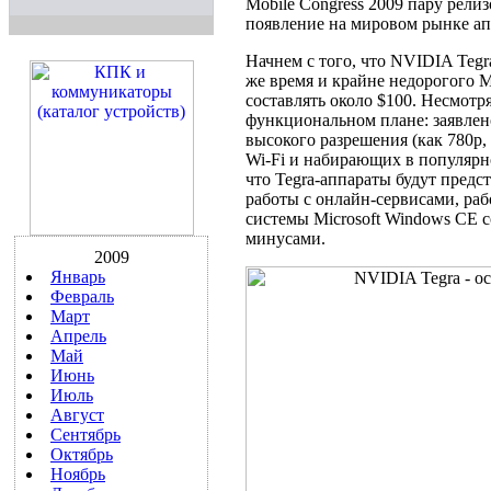
Mobile Congress 2009 пару релиз
появление на мировом рынке ап
Начнем с того, что NVIDIA Tegr
же время и крайне недорогого M
составлять около $100. Несмотр
функциональном плане: заявлен
высокого разрешения (как 780p,
Wi-Fi и набирающих в популярно
что Tegra-аппараты будут предс
работы с онлайн-сервисами, р
системы Microsoft Windows CE
минусами.
2009
Январь
Февраль
Март
Апрель
Май
Июнь
Июль
Август
Сентябрь
Октябрь
Ноябрь