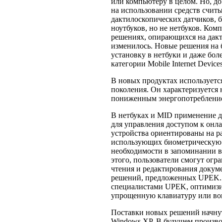
или компьютеру в целом. Но, д
на использовании средств счит
дактилоскопических датчиков, 
ноутбуков, но не нетбуков. Ко
решениях, опирающихся на дакт
изменилось. Новые решения на б
установку в нетбуки и даже бол
категории Mobile Internet Device
В новых продуктах используетс
поколения. Он характеризуется
пониженным энергопотреблени
В нетбуках и MID применение д
для управления доступом к онл
устройства ориентированы на р
использующих биометрическую 
необходимости в запоминании 
этого, пользователи смогут ог
чтения и редактирования доку
решений, предложенных UPEK. 
специалистами UPEK, оптимизи
упрощенную клавиатуру или во
Поставки новых решений начнут
Windows XP. В будущем произво