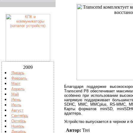
2009
Январь
Февраль
Март
Благодаря поддержке высокоскор
Апрель
Transcend P8 обеспечивает максима
Май
особенно при использовании высоко
Июнь
напрямую поддерживает большинств
SDHC, MMC, MMCplus, RS-MMC, MMC
Июль
Карты форматов miniSD, miniSD
Август
адаптера.
Сентябрь
Октябрь
Устройство выпускается в черном и 
Ноябрь
Автор:
Trei
Декабрь