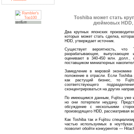
Toshiba может стать кр
дюймовых HDD, з
Два крупных японских производител
которых может стать сделка, котора
HDD, утверждает источник.
Существует вероятность, что T
разрабатывающее, выпускающее
оценивают в 340-450 млн. долл., 
поставщиком миниатюрных накопител
Замедление в мировой экономике 
положение в отрасли. Если Toshiba
как растущий бизнес, то Fujit
соответствующего подраздел
сконцентрироваться на других напра
По имеющимся данным, Fujitsu уже и
но они потерпели неудачу. Предст
обсуждение с несколькими сторо
производящего HDD, рассматривая в
Как Toshiba так и Fujitsu специали
частью используемых в ноутбуках
позволит обойти конкурентов — Hitachi